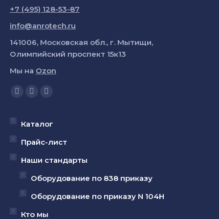
+7 (495) 128-53-87
info@anrotech.ru
141006, Московская обл., г. Мытищи,
Олимпийский проспект 15к13
Мы на
Ozon
Ищите нас:
Страница
Страница
Страница
YouTube
Вконтакте
Telegram
открывается
открывается
открывается
Каталог
в
в
в
Прайс-лист
новом
новом
новом
Наши стандарты
окне
окне
окне
Оборудование по 838 приказу
Оборудование по приказу N 104Н
Кто мы