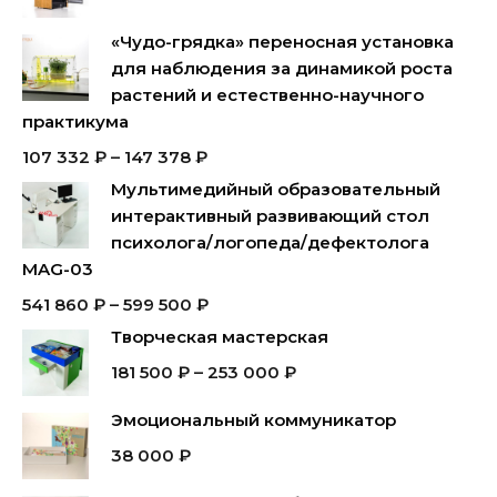
«Чудо-грядка» переносная установка
для наблюдения за динамикой роста
растений и естественно-научного
практикума
107 332
₽
–
147 378
₽
Мультимедийный образовательный
интерактивный развивающий стол
психолога/логопеда/дефектолога
MAG-03
541 860
₽
–
599 500
₽
Творческая мастерская
181 500
₽
–
253 000
₽
Эмоциональный коммуникатор
38 000
₽