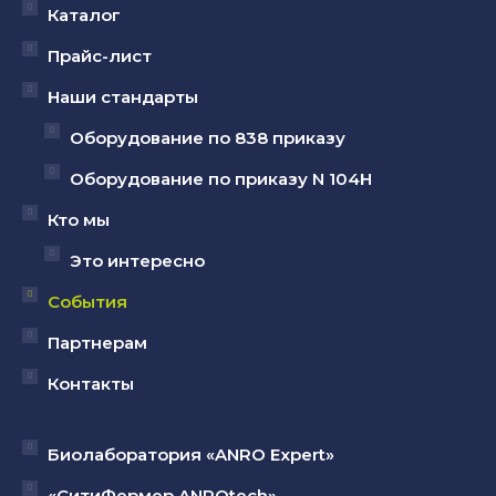
открывается
открывается
открывается
Каталог
в
в
в
Прайс-лист
новом
новом
новом
Наши стандарты
окне
окне
окне
Оборудование по 838 приказу
Оборудование по приказу N 104Н
Кто мы
Это интересно
События
Партнерам
Контакты
Биолаборатория «ANRO Expert»
«СитиФермер ANROtech»