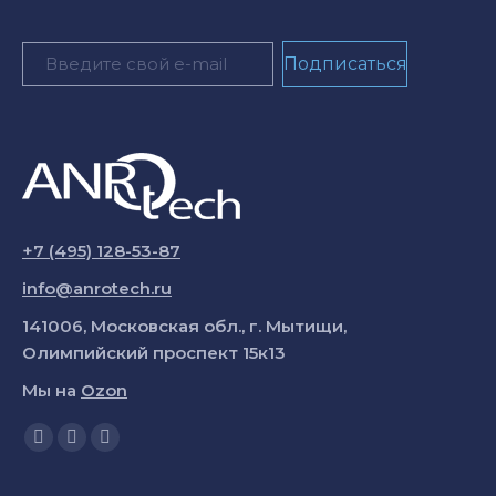
+7 (495) 128-53-87
info@anrotech.ru
141006, Московская обл., г. Мытищи,
Олимпийский проспект 15к13
Мы на
Ozon
Ищите нас:
Страница
Страница
Страница
YouTube
Вконтакте
Telegram