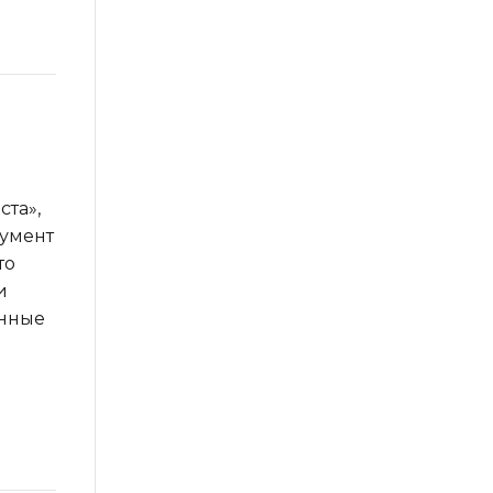
ста»,
румент
то
и
енные