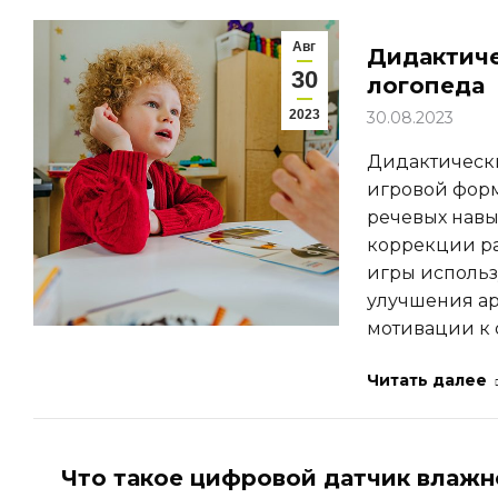
Авг
Дидактиче
30
логопеда
2023
30.08.2023
Дидактически
игровой форм
речевых навы
коррекции ра
игры использ
улучшения ар
мотивации к 
Читать далее
Что такое цифровой датчик влажн