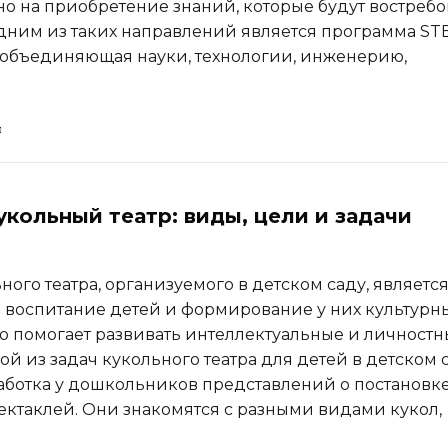
о на приобретение знаний, которые будут востреб
дним из таких направлений является программа ST
 объединяющая науки, технологии, инженерию,
укольный театр: виды, цели и задачи
ого театра, организуемого в детском саду, являетс
 воспитание детей и формирование у них культурн
то помогает развивать интеллектуальные и личност
ой из задач кукольного театра для детей в детском с
аботка у дошкольников представлений о постановк
ектаклей. Они знакомятся с разными видами кукол,