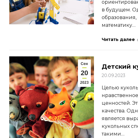
ориентирован
в будущем. О
образования,
математику…
Читать далее
Сен
Детский к
20
20.09.2023
2023
Целью кукольн
нравственное
ценностей. Э
качества. Одн
является выр
кукольных сп
такими…