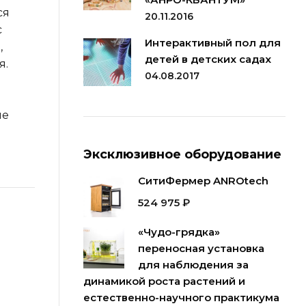
ся
20.11.2016
с
Интерактивный пол для
,
детей в детских садах
я.
04.08.2017
ые
Эксклюзивное оборудование
СитиФермер ANROtech
524 975
₽
«Чудо-грядка»
переносная установка
для наблюдения за
динамикой роста растений и
естественно-научного практикума