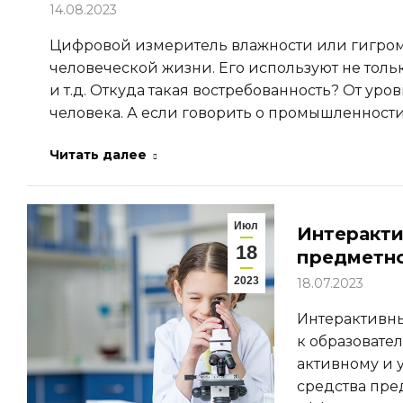
14.08.2023
Цифровой измеритель влажности или гигром
человеческой жизни. Его используют не тольк
и т.д. Откуда такая востребованность? От ур
человека. А если говорить о промышленности, 
Читать далее
Июл
Интеракти
18
предметн
2023
18.07.2023
Интерактивны
к образовате
активному и 
средства пр