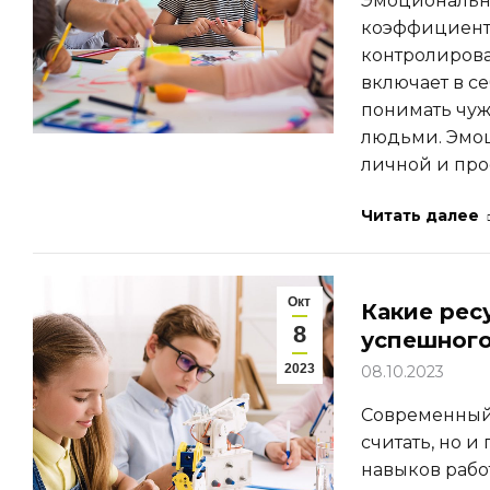
Эмоциональны
коэффициент 
контролирова
включает в с
понимать чуж
людьми. Эмоц
личной и пр
Читать далее
Окт
Какие рес
8
успешного
2023
08.10.2023
Современный м
считать, но и
навыков рабо