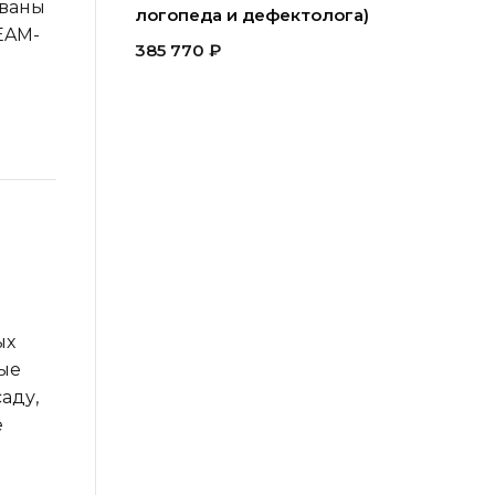
ованы
логопеда и дефектолога)
EAM-
385 770
₽
я
ых
ные
аду,
е