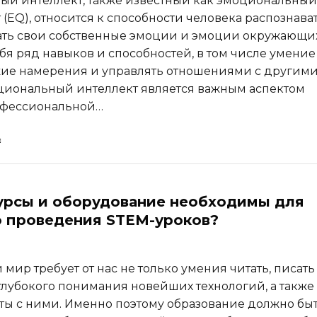
й интеллект, также известный как эмоциональный
(EQ), относится к способности человека распознава
ть свои собственные эмоции и эмоции окружающих
ебя ряд навыков и способностей, в том числе умение
ие намерения и управлять отношениями с другим
иональный интеллект является важным аспектом
офессиональной…
урсы и оборудование необходимы для
 проведения STEM-уроков?
ир требует от нас не только умения читать, писать
 глубокого понимания новейших технологий, а также
ты с ними. Именно поэтому образование должно бы