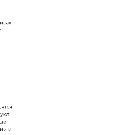
фисах
я
сятся
вуют
ные
ии и