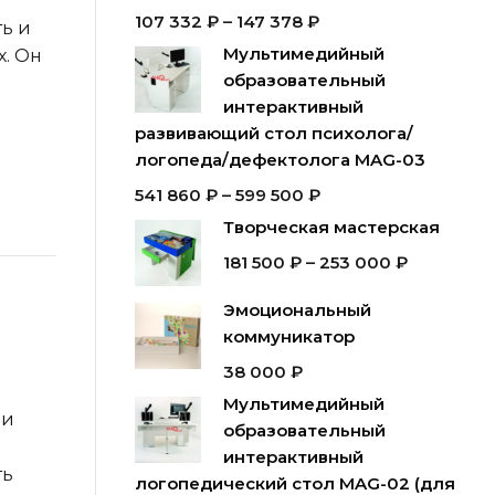
107 332
₽
–
147 378
₽
ть и
Мультимедийный
. Он
образовательный
интерактивный
и
развивающий стол психолога/
логопеда/дефектолога MAG-03
541 860
₽
–
599 500
₽
Творческая мастерская
181 500
₽
–
253 000
₽
Эмоциональный
коммуникатор
38 000
₽
Мультимедийный
 и
образовательный
интерактивный
ть
логопедический стол MAG-02 (для