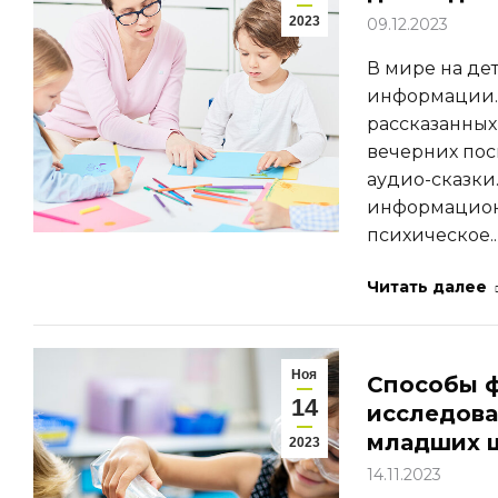
2023
09.12.2023
В мире на де
информации. 
рассказанных
вечерних пос
аудио-сказки
информационн
психическое.
Читать далее
Ноя
Способы ф
14
исследова
младших 
2023
14.11.2023