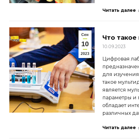
Читать далее
Сен
Что такое
10
10.09.2023
2023
Цифровая лабо
предназначен
для изучения
такое мульти
является мул
параметры и 
обладает ин
различных д
Читать далее