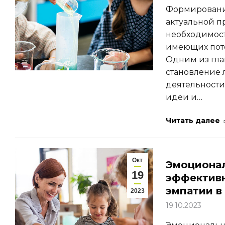
Формирование
актуальной п
необходимост
имеющих поте
Одним из гла
становление 
деятельности
идеи и…
Читать далее
Окт
Эмоционал
19
эффективн
эмпатии в
2023
19.10.2023