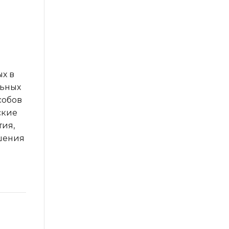
х в
льных
собов
ские
тия,
шения