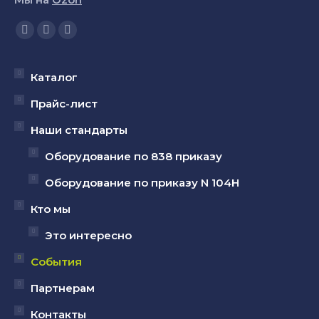
Ищите нас:
Страница
Страница
Страница
YouTube
Вконтакте
Telegram
открывается
открывается
открывается
Каталог
в
в
в
Прайс-лист
новом
новом
новом
Наши стандарты
окне
окне
окне
Оборудование по 838 приказу
Оборудование по приказу N 104Н
Кто мы
Это интересно
События
Партнерам
Контакты