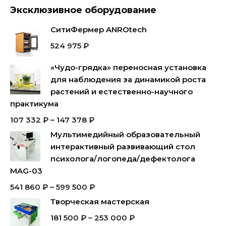
Эксклюзивное оборудование
СитиФермер ANROtech
524 975
₽
«Чудо-грядка» переносная установка
для наблюдения за динамикой роста
растений и естественно-научного
практикума
107 332
₽
–
147 378
₽
Мультимедийный образовательный
интерактивный развивающий стол
психолога/логопеда/дефектолога
MAG-03
541 860
₽
–
599 500
₽
Творческая мастерская
181 500
₽
–
253 000
₽