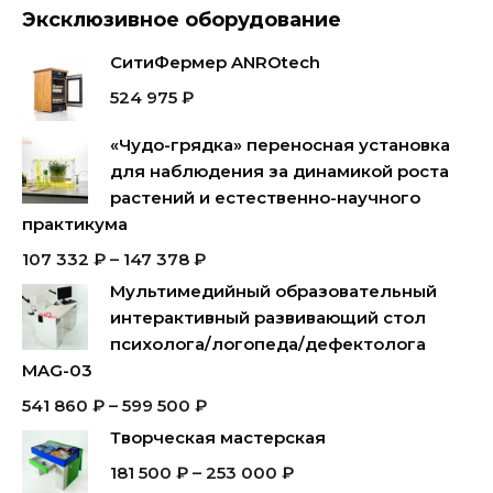
Эксклюзивное оборудование
СитиФермер ANROtech
524 975
₽
«Чудо-грядка» переносная установка
для наблюдения за динамикой роста
растений и естественно-научного
практикума
107 332
₽
–
147 378
₽
Мультимедийный образовательный
интерактивный развивающий стол
психолога/логопеда/дефектолога
MAG-03
541 860
₽
–
599 500
₽
Творческая мастерская
181 500
₽
–
253 000
₽