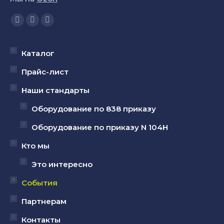
Ищите нас:
Страница
Страница
Страница
YouTube
Вконтакте
Telegram
открывается
открывается
открывается
Каталог
в
в
в
Прайс-лист
новом
новом
новом
Наши стандарты
окне
окне
окне
Оборудование по 838 приказу
Оборудование по приказу N 104Н
Кто мы
Это интересно
События
Партнерам
Контакты