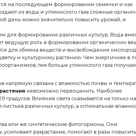
ется на последующем формировании семечки и как
создают из воды и углекислого газа сложные органи
ой день можно значительно повысить урожай, и
м для формирования различных культур. Вода вмес
ает ведущую роль в формировании органических ве
ется для обмена веществ и высвобождения кислород
цветку и культурному растению. Чем энергичнее в п
оорганизмов, тем больше углекислого газа получаю
в напрямую связана с влажностью почвы и темпера
растения
невозможно переоценить. Наиболее
29 градусов. Влияние света сказывается на только на
и листьев различных культур, а оптимальная влажно
тва или же синтетические фитогормоны. Они
 усиливают разрастание, помогают в разы повысит