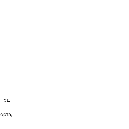
 год
орта,
е