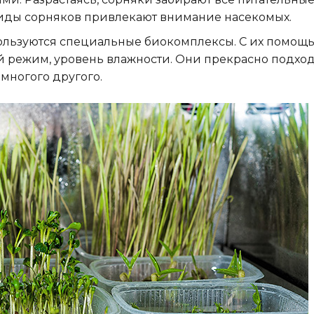
 виды сорняков привлекают внимание насекомых.
пользуются специальные биокомплексы. С их помощ
 режим, уровень влажности. Они прекрасно подход
 многого другого.