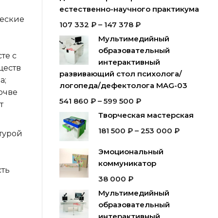
естественно-научного практикума
ческие
107 332
₽
–
147 378
₽
Мультимедийный
образовательный
те с
интерактивный
ществ
развивающий стол психолога/
а;
логопеда/дефектолога MAG-03
очве
541 860
₽
–
599 500
₽
т
Творческая мастерская
181 500
₽
–
253 000
₽
турой
Эмоциональный
коммуникатор
сть
38 000
₽
Мультимедийный
образовательный
ь
интерактивный