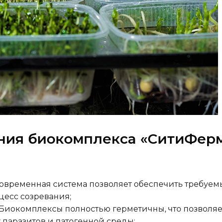
ния биокомплекса «СитиФер
Современная система позволяет обеспечить требуе
цесс созревания;
 Биокомплексы полностью герметичны, что позволяе
паразитов и патогенной среды;