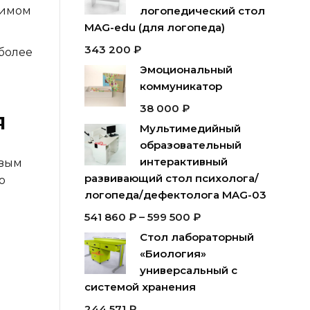
бимом
логопедический стол
MAG-edu (для логопеда)
343 200
₽
более
Эмоциональный
коммуникатор
38 000
₽
я
Мультимедийный
образовательный
интерактивный
евым
развивающий стол психолога/
о
логопеда/дефектолога MAG-03
541 860
₽
–
599 500
₽
Стол лабораторный
«Биология»
универсальный с
системой хранения
244 571
₽