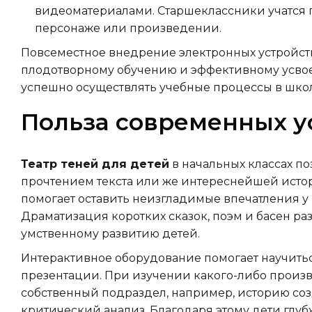
видеоматериалами. Старшеклассники учатся
персонаже или произведении.
Повсеместное внедрение электронных устройст
плодотворному обучению и эффективному усвое
успешно осуществлять учебные процессы в школ
Польза современных у
Театр теней для детей
в начальных классах по
прочтением текста или же интереснейшей истори
помогает оставить неизгладимые впечатления у 
Драматизация коротких сказок, поэм и басен ра
умственному развитию детей.
Интерактивное оборудование помогает научит
презентации. При изучении какого-либо произ
собственный подраздел, например, историю со
критический анализ. Благодаря этому дети глу