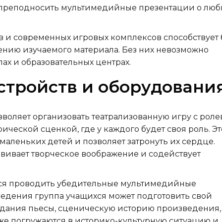
 преподносить мультимедийные презентации о лю
в и современных игровых комплексов способствует 
нию изучаемого материала. Без них невозможно
ах и образовательных центрах.
стройств и оборудовани
зволяет организовать театрализованную игру с рол
ческой сценкой, где у каждого будет своя роль. Эт
маленьких детей и позволяет затронуть их сердце.
звивает творческое воображение и содействует
ься проводить убедительные мультимедийные
ведения группа учащихся может подготовить свой
здания пьесы, сценическую историю произведения,
бже погружаются в историко-культурную ситуацию и