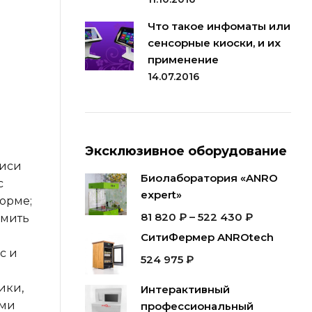
Что такое инфоматы или
сенсорные киоски, и их
применение
14.07.2016
Эксклюзивное оборудование
писи
Биолаборатория «ANRO
с
expert»
орме;
81 820
₽
–
522 430
₽
омить
СитиФермер ANROtech
с и
524 975
₽
ики,
Интерактивный
ыми
профессиональный