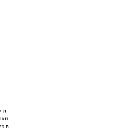
ю и
ики
ва в