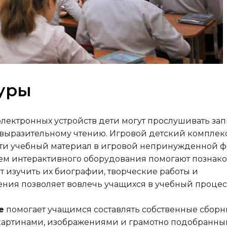
туры
лектронных устройств дети могут прослушивать за
х выразительному чтению. Игровой детский комплек
ти учебный материал в игровой непринужденной ф
ем интерактивного оборудования помогают познак
т изучить их биографии, творческие работы и
ния позволяет вовлечь учащихся в учебный процес
е
помогает учащимся составлять собственные сборн
 картинами, изображениями и грамотно подобранн