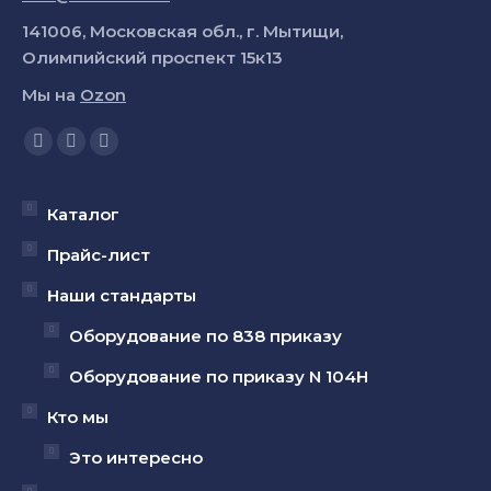
141006, Московская обл., г. Мытищи,
Олимпийский проспект 15к13
Мы на
Ozon
Ищите нас:
Страница
Страница
Страница
YouTube
Вконтакте
Telegram
открывается
открывается
открывается
Каталог
в
в
в
Прайс-лист
новом
новом
новом
Наши стандарты
окне
окне
окне
Оборудование по 838 приказу
Оборудование по приказу N 104Н
Кто мы
Это интересно