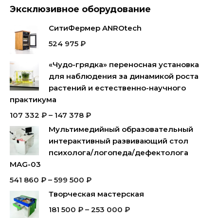
Эксклюзивное оборудование
СитиФермер ANROtech
524 975
₽
«Чудо-грядка» переносная установка
для наблюдения за динамикой роста
растений и естественно-научного
практикума
107 332
₽
–
147 378
₽
Мультимедийный образовательный
интерактивный развивающий стол
психолога/логопеда/дефектолога
MAG-03
541 860
₽
–
599 500
₽
Творческая мастерская
181 500
₽
–
253 000
₽