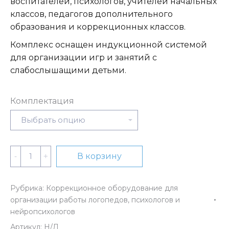
воспитателей, психологов, учителей начальных
классов, педагогов дополнительного
образования и коррекционных классов.
Комплекс оснащен индукционной системой
для организации игр и занятий с
слабослышащими детьми.
Комплектация
Количество
В корзину
Мультимедийный
образовательный
Рубрика:
Коррекционное оборудование для
интерактивный
организации работы логопедов, психологов и
развивающий
нейропсихологов
стол
Артикул:
Н/Д
психолога/