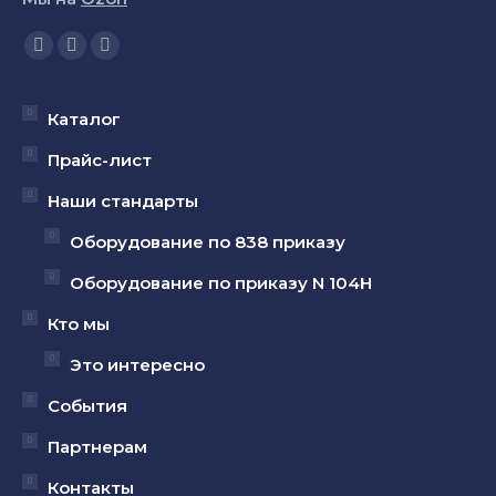
Ищите нас:
Страница
Страница
Страница
YouTube
Вконтакте
Telegram
открывается
открывается
открывается
Каталог
в
в
в
Прайс-лист
новом
новом
новом
Наши стандарты
окне
окне
окне
Оборудование по 838 приказу
Оборудование по приказу N 104Н
Кто мы
Это интересно
События
Партнерам
Контакты