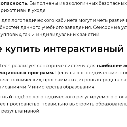
опасность.
Выполнены из экологичных безопасных м
рихотливы в уходе.
 для логопедического кабинета могут иметь разли
бностей данного учебного заведения. Сенсорные ус
рупповых, так и индивидуальных занятий.
е купить интерактивный
ech реализует сенсорные системы для
наиболее э
екционных программ.
Цены на логопедические стол
екс технических, программных, игровых средств ра
исаниями Министерства образования.
тный подбор логопедического регулируемого стола
ее пространство, правильно выстроить образовател
 результативной.