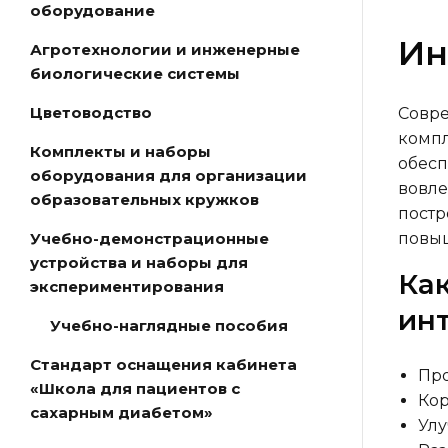
оборудование
Ин
Агротехнологии и инженерные
биологические системы
Цветоводство
Совре
комп
Комплекты и наборы
обесп
оборудования для организации
вовле
образовательных кружков
постр
повыш
Учебно-демонстрационные
устройства и наборы для
Ка
экспериментирования
ин
Учебно-наглядные пособия
Стандарт оснащения кабинета
Про
«Школа для пациентов с
Кор
сахарным диабетом»
Улу