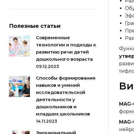
Раз
Обу
Эфф
Гра
Полезные статьи
Пре
Современные
Раз
технологии и подходы к
Функц
развитию речи детей
утве
дошкольного возраста
разви
09.12.2023
тифло
Способы формирования
Ви
навыков и умений
исследовательской
деятельности у
MAG-
дошкольников и
форми
младших школьников
14.11.2023
MAG-
нейро
Эмоциональный