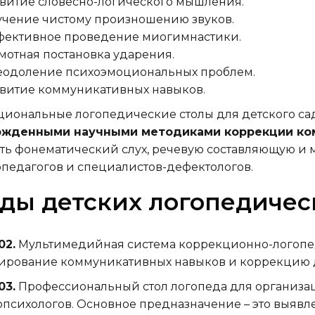
витие словесно-логического мышления.
чение чистому произношению звуков.
ективное проведение миогимнастики.
мотная постановка ударения.
одоление психоэмоциональных проблем.
витие коммуникативных навыков.
иональные логопедические столы для детского сад
ржденными научными методиками коррекции ко
ть фонематический слух, речевую составляющую и
педагогов и специалистов-дефектологов.
ды детских логопедичес
02.
Мультимедийная система коррекционно-логопед
рование коммуникативных навыков и коррекцию д
03.
Профессиональный стол логопеда для организац
психологов. Основное предназначение – это выявл