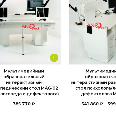
Мультимедийный
Мультимеди
образовательный
образовател
интерактивный
интерактивный ра
опедический стол MAG-02
стол психолога/л
 логопеда и дефектолога)
дефектолога 
385 770
₽
541 860
₽
–
599