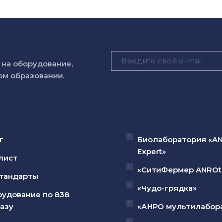
у
на оборудование,
м образовании.
г
Биолаборатория «A
Expert»
лист
«СитиФермер ANROt
тандарты
«Чудо-грядка»
удование по 838
азу
«АНРО мультилабор