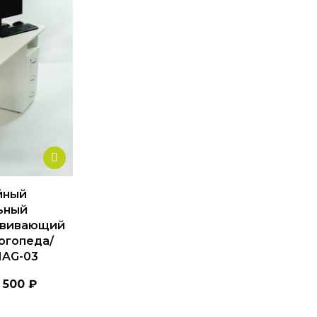
Этот
товар
имеет
йный
несколько
ьный
звивающий
вариаций.
огопеда/
Опции
MAG-03
можно
выбрать
 500
₽
на
странице