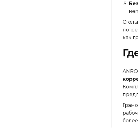
Без
неп
Столы
потре
как г
Гд
ANROt
корр
Компл
предп
Грамо
рабоч
более