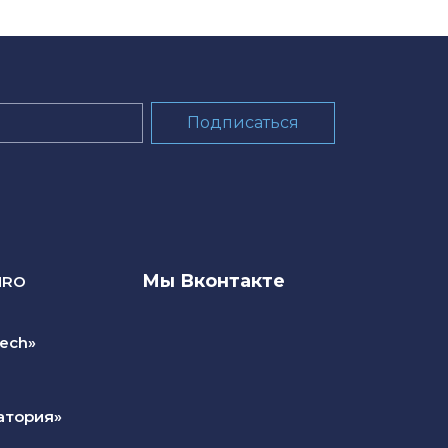
Мы Вконтакте
NRO
ech»
атория»