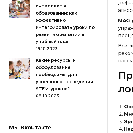
дефек
интеллект в
атмос
образовании: как
эффективно
MAG p
интегрировать уроки по
упраж
развитию эмпатии в
проце
учебный план
Все и
19.10.2023
реком
Какие ресурсы и
нагру
оборудование
Пр
необходимы для
успешного проведения
ло
STEM-уроков?
08.10.2023
Ор
Мн
Эр
Мы Вконтакте
На