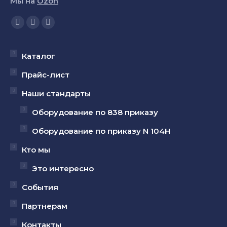
Мы на
Ozon
Ищите нас:
Страница
Страница
Страница
YouTube
Вконтакте
Telegram
открывается
открывается
открывается
Каталог
в
в
в
Прайс-лист
новом
новом
новом
Наши стандарты
окне
окне
окне
Оборудование по 838 приказу
Оборудование по приказу N 104Н
Кто мы
Это интересно
События
Партнерам
Контакты