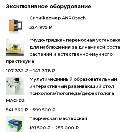
Эксклюзивное оборудование
СитиФермер ANROtech
524 975
₽
«Чудо-грядка» переносная установка
для наблюдения за динамикой роста
растений и естественно-научного
практикума
107 332
₽
–
147 378
₽
Мультимедийный образовательный
интерактивный развивающий стол
психолога/логопеда/дефектолога
MAG-03
541 860
₽
–
599 500
₽
Творческая мастерская
181 500
₽
–
253 000
₽