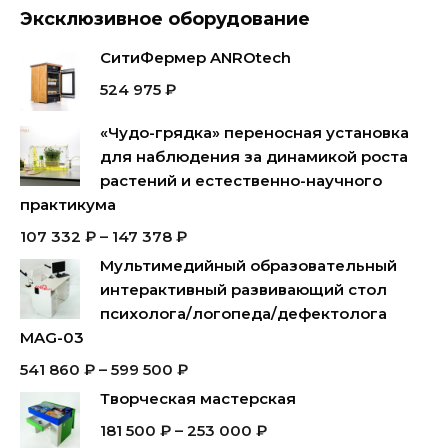
Эксклюзивное оборудование
СитиФермер ANROtech
524 975
₽
«Чудо-грядка» переносная установка
для наблюдения за динамикой роста
растений и естественно-научного
практикума
107 332
₽
–
147 378
₽
Мультимедийный образовательный
интерактивный развивающий стол
психолога/логопеда/дефектолога
MAG-03
541 860
₽
–
599 500
₽
Творческая мастерская
181 500
₽
–
253 000
₽