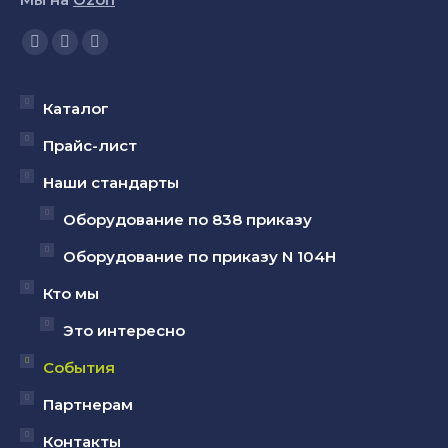
Ищите нас:
Страница
Страница
Страница
YouTube
Вконтакте
Telegram
открывается
открывается
открывается
Каталог
в
в
в
Прайс-лист
новом
новом
новом
Наши стандарты
окне
окне
окне
Оборудование по 838 приказу
Оборудование по приказу N 104Н
Кто мы
Это интересно
События
Партнерам
Контакты