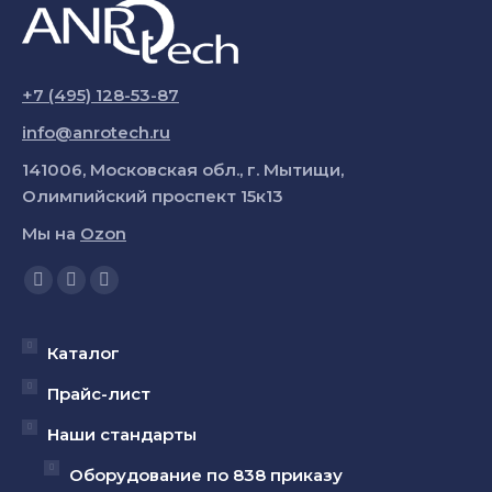
+7 (495) 128-53-87
info@anrotech.ru
141006, Московская обл., г. Мытищи,
Олимпийский проспект 15к13
Мы на
Ozon
Ищите нас:
Страница
Страница
Страница
YouTube
Вконтакте
Telegram
открывается
открывается
открывается
Каталог
в
в
в
Прайс-лист
новом
новом
новом
Наши стандарты
окне
окне
окне
Оборудование по 838 приказу