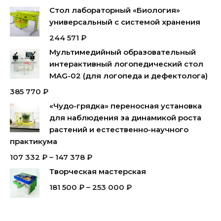
Стол лабораторный «Биология»
универсальный с системой хранения
244 571
₽
Мультимедийный образовательный
интерактивный логопедический стол
MAG-02 (для логопеда и дефектолога)
385 770
₽
«Чудо-грядка» переносная установка
для наблюдения за динамикой роста
растений и естественно-научного
практикума
107 332
₽
–
147 378
₽
Творческая мастерская
181 500
₽
–
253 000
₽