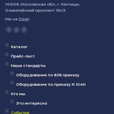
141006, Московская обл., г. Мытищи,
Олимпийский проспект 15к13
Мы на
Ozon
Ищите нас:
Страница
Страница
Страница
YouTube
Вконтакте
Telegram
открывается
открывается
открывается
Каталог
в
в
в
Прайс-лист
новом
новом
новом
Наши стандарты
окне
окне
окне
Оборудование по 838 приказу
Оборудование по приказу N 104Н
Кто мы
Это интересно
События