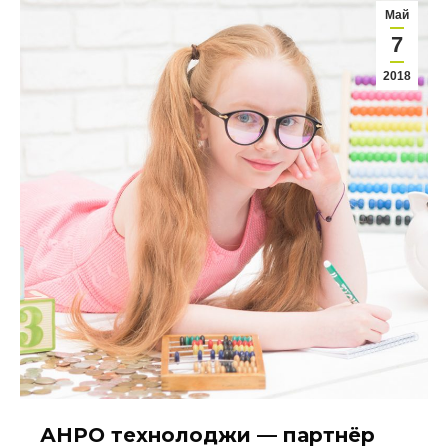
Май
7
2018
АНРО технолоджи — партнёр