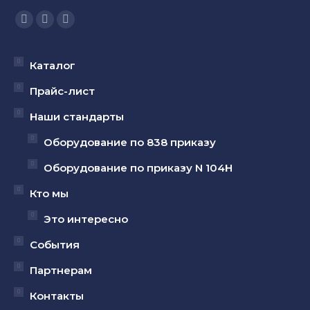
Ищите нас:
Страница
Страница
Страница
YouTube
Вконтакте
Telegram
открывается
открывается
открывается
Каталог
в
в
в
Прайс-лист
новом
новом
новом
Наши стандарты
окне
окне
окне
Оборудование по 838 приказу
Оборудование по приказу N 104Н
Кто мы
Это интересно
События
Партнерам
Контакты