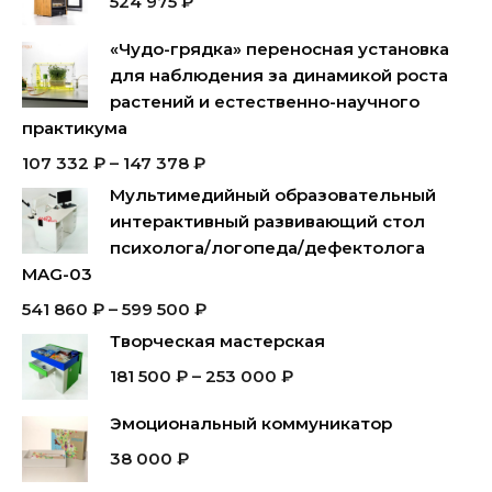
524 975
₽
«Чудо-грядка» переносная установка
для наблюдения за динамикой роста
растений и естественно-научного
практикума
107 332
₽
–
147 378
₽
Мультимедийный образовательный
интерактивный развивающий стол
психолога/логопеда/дефектолога
MAG-03
541 860
₽
–
599 500
₽
Творческая мастерская
181 500
₽
–
253 000
₽
Эмоциональный коммуникатор
38 000
₽