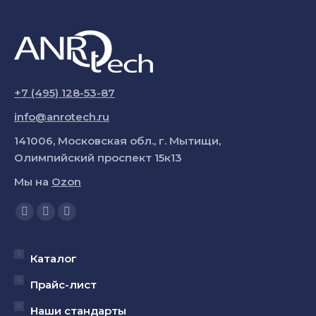
+7 (495) 128-53-87
info@anrotech.ru
141006, Московская обл., г. Мытищи,
Олимпийский проспект 15к13
Мы на
Ozon
Ищите нас:
Страница
Страница
Страница
YouTube
Вконтакте
Telegram
открывается
открывается
открывается
Каталог
в
в
в
Прайс-лист
новом
новом
новом
Наши стандарты
окне
окне
окне