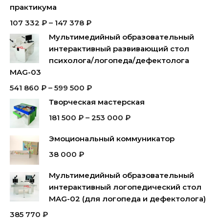
практикума
107 332
₽
–
147 378
₽
Мультимедийный образовательный
интерактивный развивающий стол
психолога/логопеда/дефектолога
MAG-03
541 860
₽
–
599 500
₽
Творческая мастерская
181 500
₽
–
253 000
₽
Эмоциональный коммуникатор
38 000
₽
Мультимедийный образовательный
интерактивный логопедический стол
MAG-02 (для логопеда и дефектолога)
385 770
₽