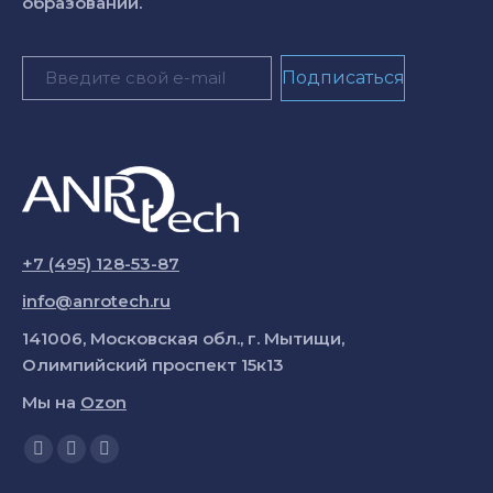
образовании.
+7 (495) 128-53-87
info@anrotech.ru
141006, Московская обл., г. Мытищи,
Олимпийский проспект 15к13
Мы на
Ozon
Ищите нас:
Страница
Страница
Страница
YouTube
Вконтакте
Telegram