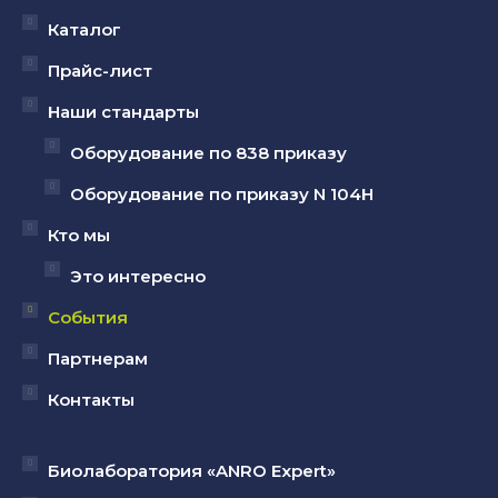
открывается
открывается
открывается
Каталог
в
в
в
Прайс-лист
новом
новом
новом
Наши стандарты
окне
окне
окне
Оборудование по 838 приказу
Оборудование по приказу N 104Н
Кто мы
Это интересно
События
Партнерам
Контакты
Биолаборатория «ANRO Expert»