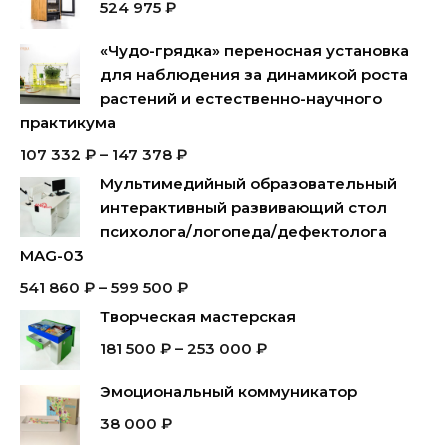
524 975
₽
«Чудо-грядка» переносная установка
для наблюдения за динамикой роста
растений и естественно-научного
практикума
107 332
₽
–
147 378
₽
Мультимедийный образовательный
интерактивный развивающий стол
психолога/логопеда/дефектолога
MAG-03
541 860
₽
–
599 500
₽
Творческая мастерская
181 500
₽
–
253 000
₽
Эмоциональный коммуникатор
38 000
₽