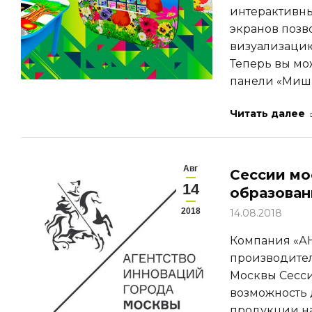
интерактивн
экранов позв
визуализацию
Теперь вы мо
панели «Мишк
Читать далее
Авг
Сессии мо
14
образован
2018
14.08.2018
Компания «АН
производител
Москвы Сесси
возможность 
продукции н