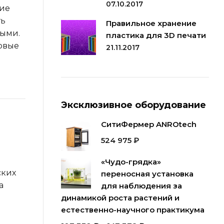
07.10.2017
ние
ть
Правильное хранение
ными.
пластика для 3D печати
овые
21.11.2017
Эксклюзивное оборудование
СитиФермер ANROtech
524 975
₽
«Чудо-грядка»
ских
переносная установка
а
для наблюдения за
динамикой роста растений и
естественно-научного практикума