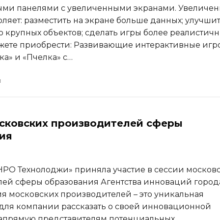
ыми панелями с увеличенными экранами. Увеличе
оляет: разместить на экране больше данных; улучши
 крупных объектов; сделать игры более реалистич
жете приобрести: Развивающие интерактивные игр
а» и «Пчелка» с…
сковских производителей сферы
ия
РО Технолоджи» приняла участие в сессии москов
ей сферы образования Агентства инноваций город
я московских производителей – это уникальная
для компании рассказать о своей инновационной
апрямую представителям потенциальных