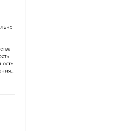
ельно
ства
ость
ность
чения…
е