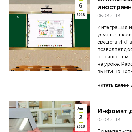
6
иностранн
2018
06.08.2018
Интеграция 
улучшает кач
средств ИКТ 
позволяет до
повышают мот
на уроке. Ра
выйти на нов
Читать далее
Авг
Инфомат 
2
02.08.2018
2018
Правительств