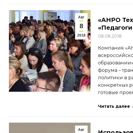
Авг
«АНРО Тех
8
«Педагоги
2018
08.08.2018
Компания «АН
всероссийско
образовании»,
форума – тра
политики в р
конкретных р
готовые прое
Читать далее
Авг
Использов