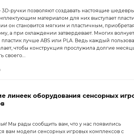
3D-ручки позволяют создавать настоящие шедевры
плектующим материалом для них выступает пласти
ии он становится мягким и пластичным, приобрета
му, а при охлаждении затвердевает. Многих волнуе
й пластик лучше ABS или PLA. Ведь каждый пользов
елает, чтобы конструкция прослужила долгие месяц
ть своего…
е линеек оборудования сенсорных игр
ов
ья! Мы рады сообщить вам, что у нас появились
я вам модели сенсорных игровых комплексов с