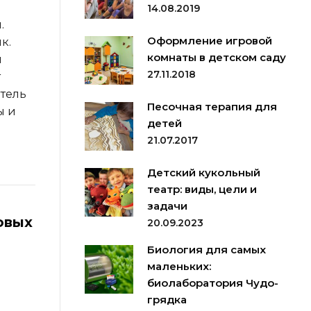
14.08.2019
.
Оформление игровой
к.
комнаты в детском саду
я
27.11.2018
т
атель
Песочная терапия для
ы и
детей
21.07.2017
Детский кукольный
театр: виды, цели и
задачи
овых
20.09.2023
Биология для самых
маленьких:
биолаборатория Чудо-
грядка