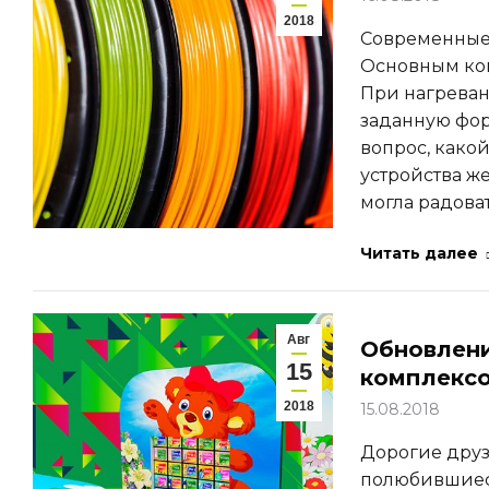
2018
Современные 
Основным ком
При нагреван
заданную фор
вопрос, како
устройства ж
могла радова
Читать далее
Авг
Обновлени
15
комплекс
2018
15.08.2018
Дорогие друз
полюбившиес