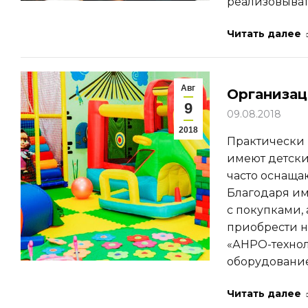
реализовыват
Читать далее
Авг
Организац
9
09.08.2018
2018
Практически 
имеют детски
часто оснаща
Благодаря им
с покупками,
приобрести н
«АНРО-технол
оборудовани
Читать далее