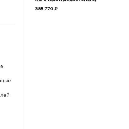
385 770
₽
фе
анные
лей.