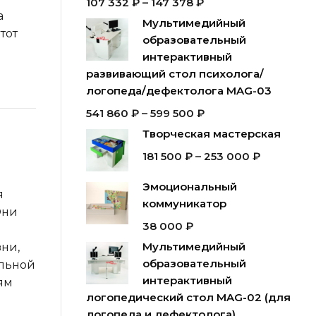
107 332
₽
–
147 378
₽
а
Мультимедийный
тот
образовательный
интерактивный
развивающий стол психолога/
логопеда/дефектолога MAG-03
541 860
₽
–
599 500
₽
Творческая мастерская
181 500
₽
–
253 000
₽
Эмоциональный
я
коммуникатор
Они
38 000
₽
Мультимедийный
ни,
образовательный
альной
интерактивный
ям
логопедический стол MAG-02 (для
логопеда и дефектолога)