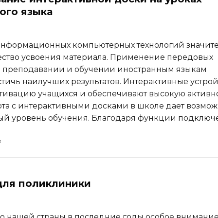
ого языка
информационных компьютерных технологий значит
ество усвоения материала. Применение передовых
в преподавании и обучении иностранным языкам
стичь наилучших результатов. Интерактивные устрой
ивацию учащихся и обеспечивают высокую активн
бота с интерактивными досками в школе дает возмож
ый уровень обучения. Благодаря функции подклю
для поликлиники
о нашей страны в последние годы особое внимани