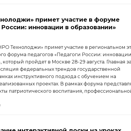
нолоджи» примет участие в форуме
 России: инновации в образовании»
РО Технолоджи» примет участие в региональном э
го форума педагогов «Педагоги России: инновации
 который пройдет в Москве 28-29 августа. Главная з
нсляция федеральных трендов государственной
амках инструктивного подхода с обучением на
еализованных проектах. В рамках форума представл
кты патриотического воспитания, профессионально
ание интерактивной доски на уроках