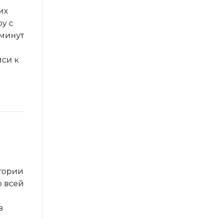
их
у с
 минут
иси к
тории
о всей
в