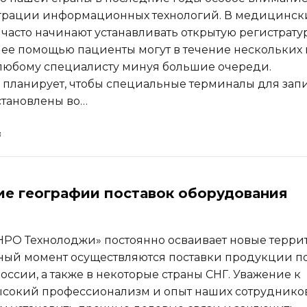
еграции информационных технологий. В медицинск
часто начинают устанавливать открытую регистратур
 ее помощью пациенты могут в течение нескольких
 любому специалисту минуя большие очереди.
 планирует, чтобы специальные терминалы для зап
становлены во…
е географии поставок оборудования
РО Технолоджи» постоянно осваивает новые терри
нный момент осуществляются поставки продукции п
оссии, а также в некоторые страны СНГ. Уважение к
ысокий профессионализм и опыт наших сотруднико