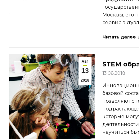
государствен
Москвы, его 
сервис актуа
Читать далее
Авг
STEM обра
13
13.08.2018
2018
Инновационн
базовой сост
позволяют сп
подрастающее
которые могу
деятельности
научиться бы