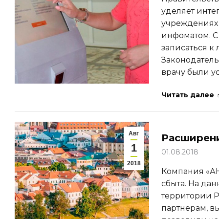
уделяет инт
учреждениях 
инфоматом. С
записаться к
Законодатель
врачу были у
Читать далее
Авг
Расширени
1
01.08.2018
2018
Компания «АН
сбыта. На да
территории Р
партнерам, в