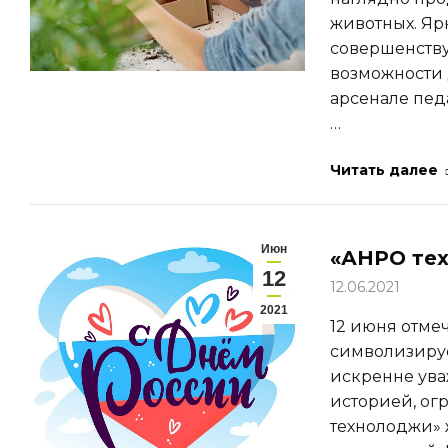
животных. Яр
совершенству
возможности 
арсенале пед
…
Читать далее
Июн
«АНРО тех
12
12.06.2021
2021
12 июня отме
символизируе
искренне уваж
историей, ог
технолоджи» ж