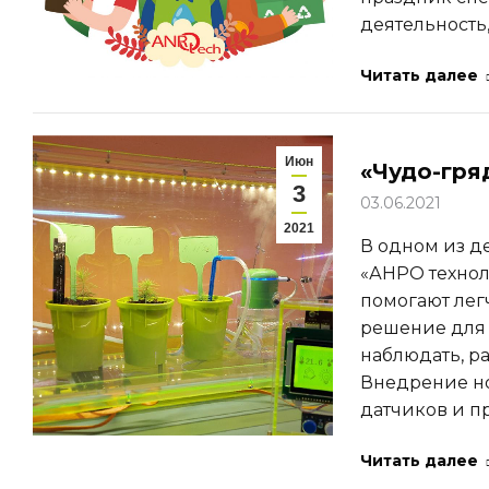
деятельность,
Читать далее
Июн
«Чудо-гря
3
03.06.2021
2021
В одном из д
«АНРО технол
помогают легч
решение для 
наблюдать, ра
Внедрение н
датчиков и п
Читать далее