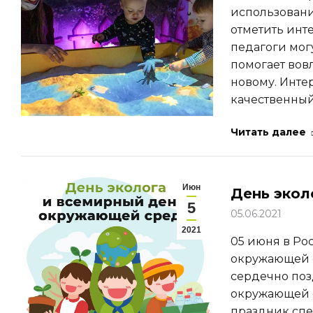
использовани
отметить инт
педагоги мог
помогает вов
новому. Инте
качественный
Читать далее
Июн
День экол
5
05.06.2021
2021
05 июня в Ро
окружающей с
сердечно поз
окружающей с
праздник спе