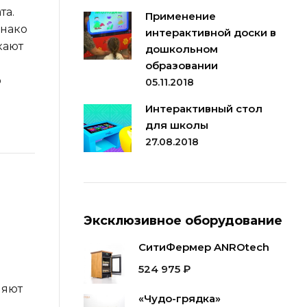
та.
Применение
днако
интерактивной доски в
кают
дошкольном
образовании
о
05.11.2018
Интерактивный стол
для школы
27.08.2018
Эксклюзивное оборудование
СитиФермер ANROtech
524 975
₽
ляют
«Чудо-грядка»