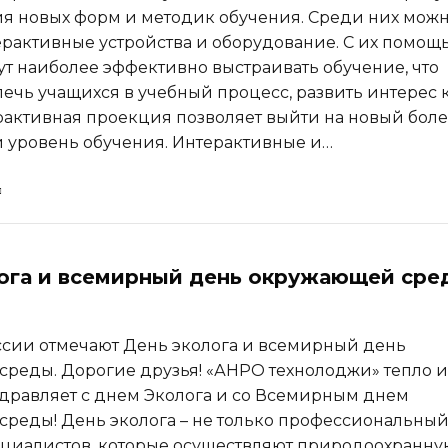
я новых форм и методик обучения. Среди них мож
ерактивные устройства и оборудование. С их помощ
ут наиболее эффективно выстраивать обучение, что
лечь учащихся в учебный процесс, развить интерес 
рактивная проекция позволяет выйти на новый бол
 уровень обучения. Интерактивные и…
ога и всемирный день окружающей сре
ссии отмечают День эколога и всемирный день
реды. Дорогие друзья! «АНРО технолоджи» тепло и
дравляет с днем Эколога и со Всемирным днем
реды! День эколога – не только профессиональны
циалистов, которые осуществляют природоохранну