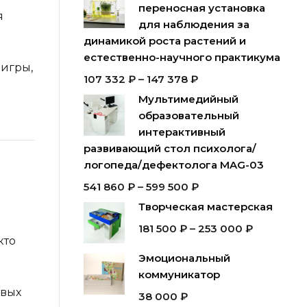
переносная установка
я
для наблюдения за
динамикой роста растений и
естественно-научного практикума
 игры,
107 332
₽
–
147 378
₽
Мультимедийный
образовательный
интерактивный
развивающий стол психолога/
логопеда/дефектолога MAG-03
541 860
₽
–
599 500
₽
Творческая мастерская
181 500
₽
–
253 000
₽
кто
Эмоциональный
коммуникатор
овых
38 000
₽