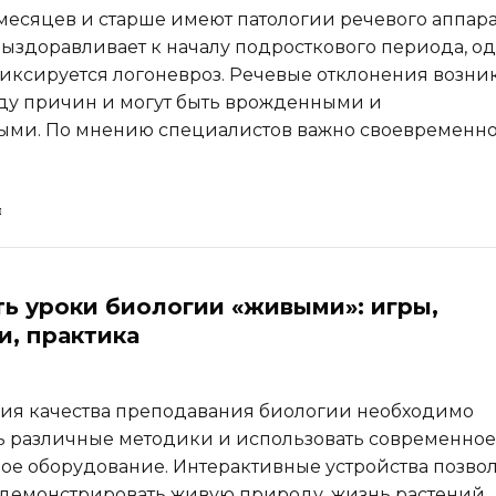
 месяцев и старше имеют патологии речевого аппара
 выздоравливает к началу подросткового периода, о
фиксируется логоневроз. Речевые отклонения возни
ду причин и могут быть врожденными и
ыми. По мнению специалистов важно своевременн
ть уроки биологии «живыми»: игры,
и, практика
ия качества преподавания биологии необходимо
ь различные методики и использовать современное
е оборудование. Интерактивные устройства позво
демонстрировать живую природу, жизнь растений,