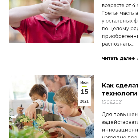
возрасте от 4
Третья часть
у остальных 
по целому ря
приобретенн
распознать…
Читать далее
Июн
Как сдела
15
технологи
2021
15.06.2021
Для повышен
задействоват
инновационно
наглядно про