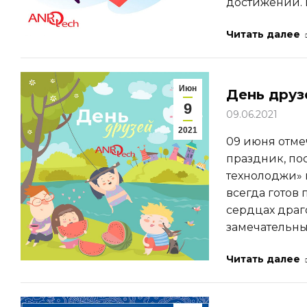
достижений. 
Читать далее
Июн
День друз
9
09.06.2021
2021
09 июня отм
праздник, по
технолоджи» 
всегда готов 
сердцах драг
замечательны
Читать далее