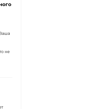
ного
 Ваша
то не
ет