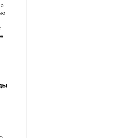
но
ью
к
ее
ды
й
ю