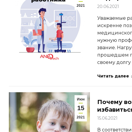
2021
20.06.2021
Уважаемые ра
искренне поз
медицинского
нужную профе
звание. Нагр
прошедшем го
своему долгу
Читать далее
Июн
Почему во
15
избавитьс
2021
15.06.2021
В соответств