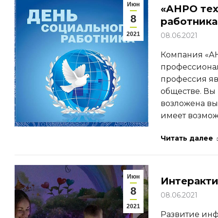
Июн
«АНРО тех
8
работника
2021
08.06.2021
Компания «АН
профессионал
профессия яв
обществе. Вы
возложена выс
имеет возмож
Читать далее
Июн
Интеракти
8
08.06.2021
2021
Развитие ин