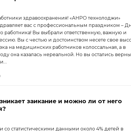
ботники здравоохранения! «АНРО технолоджи»
дравляет вас с профессиональным праздником – Д
 работника! Вы выбрали ответственную, важную и
ссию. Вы с честью и достоинством несете свое выс
узка на медицинских работников колоссальная, а в
ду она казалась нереальной. Но вы остались верны
 и…
зникает заикание и можно ли от него
я?
ии со статистическими данными около 4% детей в