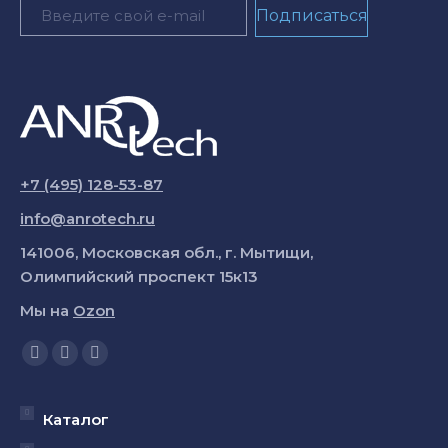
+7 (495) 128-53-87
info@anrotech.ru
141006, Московская обл., г. Мытищи,
Олимпийский проспект 15к13
Мы на
Ozon
Ищите нас:
Страница
Страница
Страница
YouTube
Вконтакте
Telegram
открывается
открывается
открывается
Каталог
в
в
в