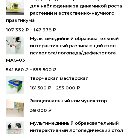
для наблюдения за динамикой роста
растений и естественно-научного
практикума
107 332
₽
–
147 378
₽
Мультимедийный образовательный
интерактивный развивающий стол
психолога/логопеда/дефектолога
MAG-03
541 860
₽
–
599 500
₽
Творческая мастерская
181 500
₽
–
253 000
₽
Эмоциональный коммуникатор
38 000
₽
Мультимедийный образовательный
интерактивный логопедический стол