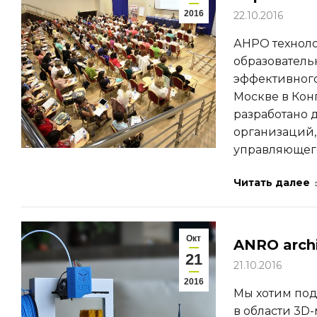
2016
22.10.2016
АНРО технол
образователь
эффективного
Москве в Кон
разработано 
организаций,
управляющего
Читать далее
Окт
ANRO archi
21
21.10.2016
2016
Мы хотим под
в области 3