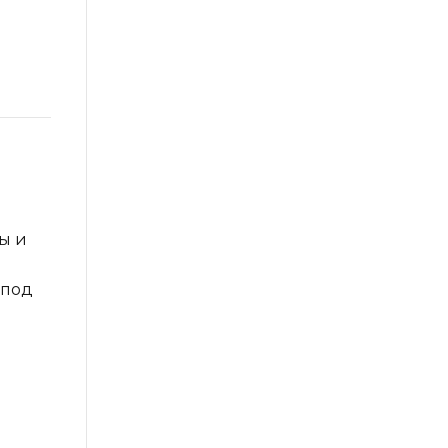
ы и
 под