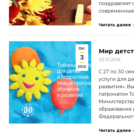
поздравляет 
современные
Читать далее
Окт
Мир детст
3
03.10.2016
2016
С 27 по 30 с
услуги для д
развития». В
патронатом Т
Министерства
образования 
Федерального
Читать далее