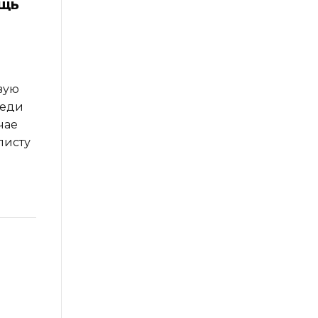
ощь
вую
реди
чае
листу