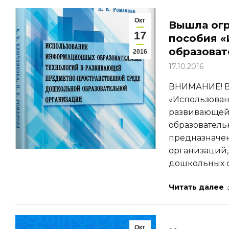
Окт
Вышла огр
17
пособия 
образоват
2016
17.10.2016
ВНИМАНИЕ! В
«Использован
развивающей
образователь
предназначен
организаций,
дошкольных 
Читать далее
Окт