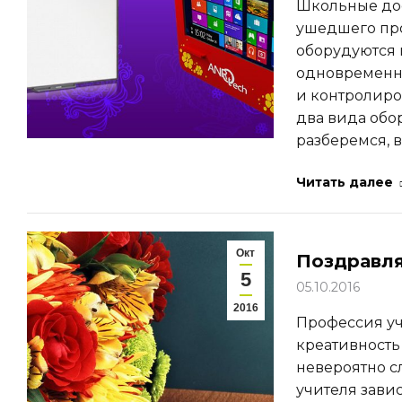
Школьные дос
ушедшего про
оборудуются 
одновременно
и контролиро
два вида обо
разберемся, 
Читать далее
Окт
Поздравля
5
05.10.2016
2016
Профессия уч
креативность
невероятно с
учителя зави