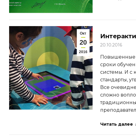
Окт
Интеракти
20
20.10.2016
2016
Повышенные 
сроки обучен
системы. И с
стандарты, у
Все очевидне
сложно вопло
традиционны
преподавате
Читать далее