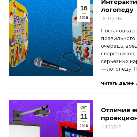
Интеракти
16
логопеду
2016
16.10.2016
Постановка р
правильного р
очередь, вре
сверстников,
серьезных на
— логопеду. Л
Читать далее
Окт
Отличие е
11
проекцион
2016
11.10.2016