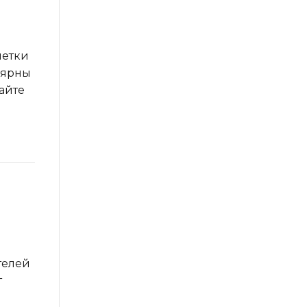
метки
лярны
айте
телей
т