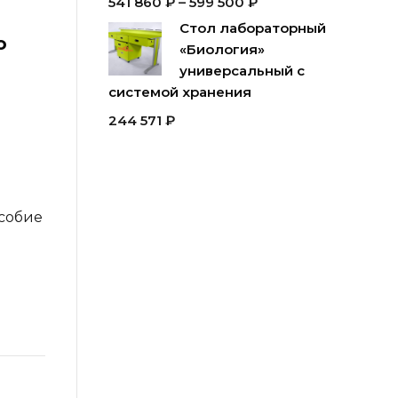
541 860
₽
–
599 500
₽
Стол лабораторный
о
«Биология»
универсальный с
системой хранения
244 571
₽
в
собие