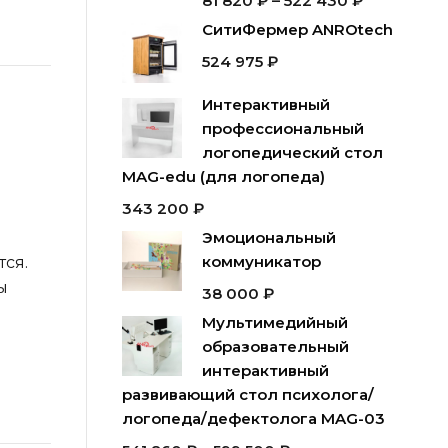
81 820
₽
–
522 430
₽
СитиФермер ANROtech
524 975
₽
Интерактивный
профессиональный
логопедический стол
MAG-edu (для логопеда)
343 200
₽
Эмоциональный
коммуникатор
ся.
ы
38 000
₽
Мультимедийный
образовательный
интерактивный
развивающий стол психолога/
логопеда/дефектолога MAG-03