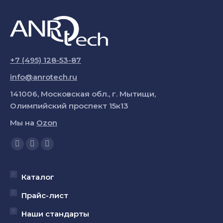
+7 (495) 128-53-87
info@anrotech.ru
141006, Московская обл., г. Мытищи,
Олимпийский проспект 15к13
Мы на
Ozon
Ищите нас:
Страница
Страница
Страница
YouTube
Вконтакте
Telegram
открывается
открывается
открывается
Каталог
в
в
в
Прайс-лист
новом
новом
новом
Наши стандарты
окне
окне
окне