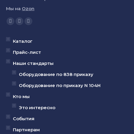
Мы на
Ozon
Ищите нас:
Страница
Страница
Страница
YouTube
Вконтакте
Telegram
открывается
открывается
открывается
Каталог
в
в
в
Прайс-лист
новом
новом
новом
Наши стандарты
окне
окне
окне
Оборудование по 838 приказу
Оборудование по приказу N 104Н
Кто мы
Это интересно
События
Партнерам