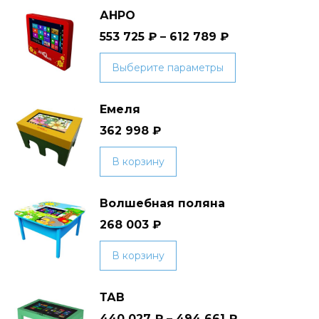
АНРО
553 725
₽
–
612 789
₽
Этот
Выберите параметры
товар
имеет
Емеля
несколько
362 998
₽
вариаций.
Опции
В корзину
можно
выбрать
Волшебная поляна
на
странице
268 003
₽
товара.
В корзину
ТАВ
440 027
₽
–
494 661
₽