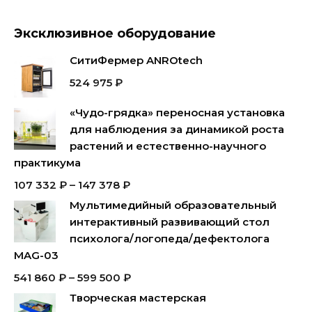
Эксклюзивное оборудование
СитиФермер ANROtech
524 975
₽
«Чудо-грядка» переносная установка
для наблюдения за динамикой роста
растений и естественно-научного
практикума
107 332
₽
–
147 378
₽
Мультимедийный образовательный
интерактивный развивающий стол
психолога/логопеда/дефектолога
MAG-03
541 860
₽
–
599 500
₽
Творческая мастерская