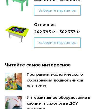
Этот
Выберите параметры
товар
имеет
Отличник
несколько
242 793
₽
–
362 753
₽
вариаций.
Опции
Этот
Выберите параметры
можно
товар
выбрать
имеет
на
несколько
странице
Читайте самое интересное
вариаций.
товара.
Опции
Программы экологического
можно
образования дошкольников
выбрать
06.08.2019
на
странице
Интерактивное оборудование в
товара.
кабинет психолога в ДОУ