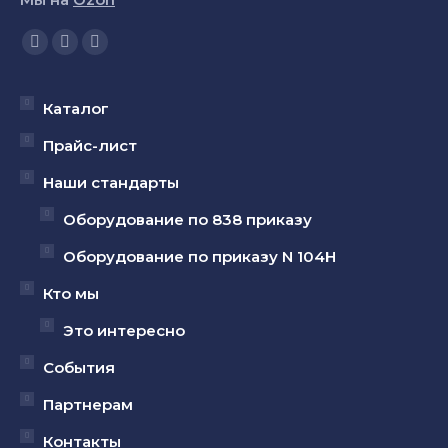
Ищите нас:
Страница
Страница
Страница
YouTube
Вконтакте
Telegram
открывается
открывается
открывается
Каталог
в
в
в
Прайс-лист
новом
новом
новом
Наши стандарты
окне
окне
окне
Оборудование по 838 приказу
Оборудование по приказу N 104Н
Кто мы
Это интересно
События
Партнерам
Контакты