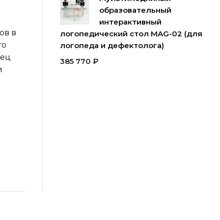
образовательный
интерактивный
ов в
логопедический стол MAG-02 (для
го
логопеда и дефектолога)
рец
385 770
₽
и