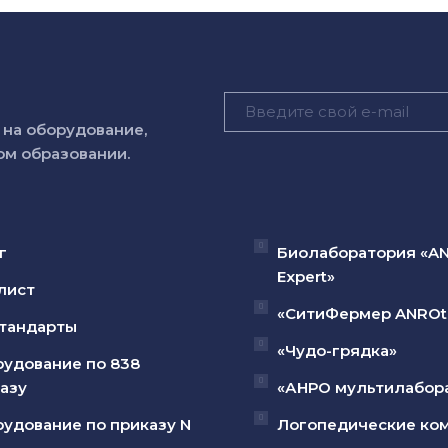
на оборудование,
м образовании.
г
Биолаборатория «A
Expert»
лист
«СитиФермер ANROt
тандарты
«Чудо-грядка»
удование по 838
азу
«АНРО мультилабор
удование по приказу N
Логопедические ко