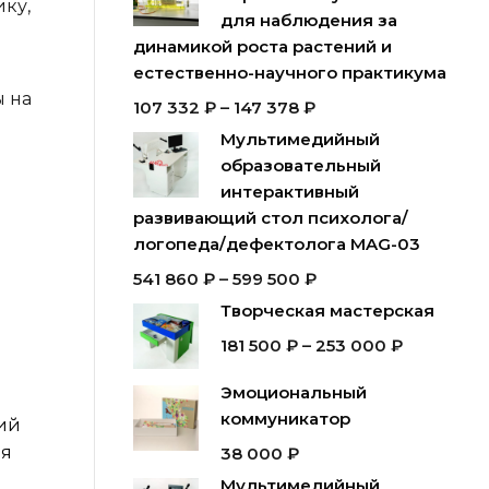
ку,
для наблюдения за
динамикой роста растений и
естественно-научного практикума
ы на
107 332
₽
–
147 378
₽
Мультимедийный
образовательный
интерактивный
развивающий стол психолога/
логопеда/дефектолога MAG-03
541 860
₽
–
599 500
₽
Творческая мастерская
181 500
₽
–
253 000
₽
Эмоциональный
коммуникатор
ий
ая
38 000
₽
Мультимедийный