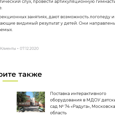
тический слух, провести артикуляционную гимнасти
.
екционных занятиях, дают возможность логопеду и
дающие видимый результат у детей. Они направлен
аемых.
Клиенты
07.12.2020
рите также
Поставка интерактивного
оборудования в МДОУ детск
сад № 74 «Радуга», Московск
область