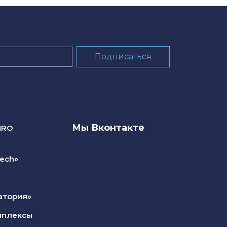
Мы Вконтакте
NRO
ech»
атория»
мплексы