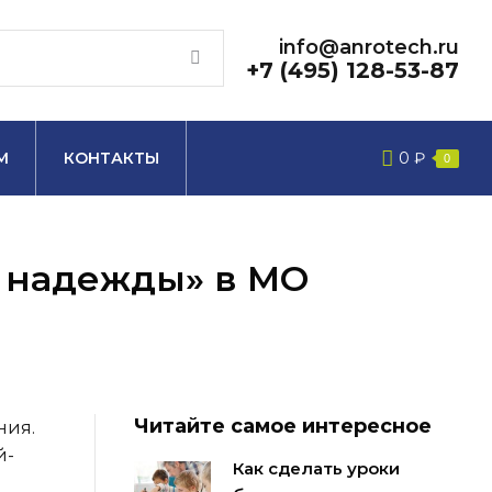
info@anrotech.ru
+7 (495) 128-53-87
М
КОНТАКТЫ
0
₽
0
ч надежды» в МО
Читайте самое интересное
ния.
й-
Как сделать уроки