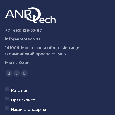
+7 (495) 128-53-87
info@anrotech.ru
141006, Московская обл., г. Мытищи,
Олимпийский проспект 15к13
Мы на
Ozon
Ищите нас:
Страница
Страница
Страница
YouTube
Вконтакте
Telegram
открывается
открывается
открывается
Каталог
в
в
в
Прайс-лист
новом
новом
новом
Наши стандарты
окне
окне
окне