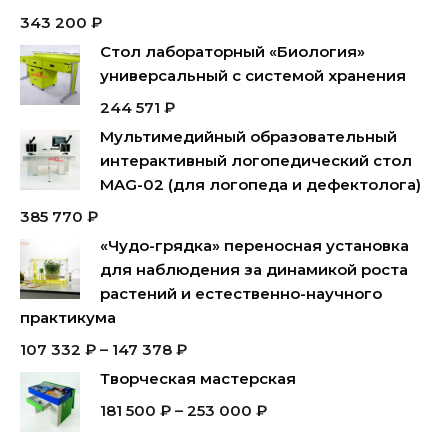
343 200
₽
Стол лабораторный «Биология»
универсальный с системой хранения
244 571
₽
Мультимедийный образовательный
интерактивный логопедический стол
MAG-02 (для логопеда и дефектолога)
385 770
₽
«Чудо-грядка» переносная установка
для наблюдения за динамикой роста
растений и естественно-научного
практикума
107 332
₽
–
147 378
₽
Творческая мастерская
181 500
₽
–
253 000
₽