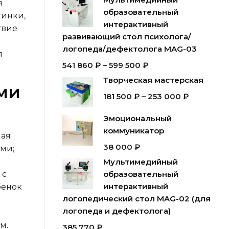
я
образовательный
тинки,
интерактивный
твие
развивающий стол психолога/
логопеда/дефектолога MAG-03
я
541 860
₽
–
599 500
₽
Творческая мастерская
ми
181 500
₽
–
253 000
₽
Эмоциональный
коммуникатор
ная
38 000
₽
ми;
Мультимедийный
 с
образовательный
интерактивный
бенок
логопедический стол MAG-02 (для
логопеда и дефектолога)
м.
385 770
₽