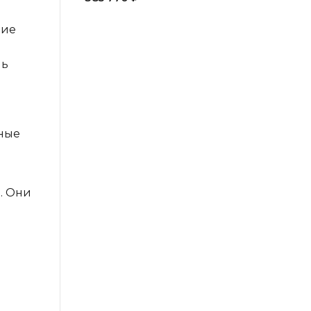
ние
чь
мные
. Они