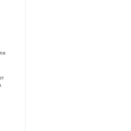
ля
ет
.