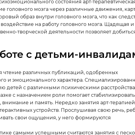
ихоэмоционального состояния арт-терапевтическа
ие головного мозга через различные движения, кар
оровый образ внутри головного мозга, что как следс
оздействие на работу головного мозга. Щадящая и
венно-творческой деятельности позволяет добитьс
аботе с детьми-инвалида
ся чтение различных публикаций, одобренных
го и эмоционального характера. Специализирован
ию детей с различными психическими расстройства
казке с назначением роли помогает стабилизировать
 внимание и память. Нередко занятия арт-терапией
ерактивных устройств. Прослушивая свою речь, ре
ривать свои ощущения, у него формируются
ктике самыми успешными считаются занятия с песко