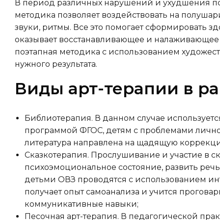
В период различных нарушений и ухудшения пс
методика позволяет воздействовать на полушар
звуки, ритмы. Все это помогает сформировать зд
оказывает восстанавливающее и налаживающее в
поэтапная методика с использованием художест
нужного результата.
Виды арт-терапии в р
Библиотерапия. В данном случае использует
программой ФГОС, детям с проблемами лично
литература направлена на щадящую коррекц
Сказкотерапия. Прослушивание и участие в с
психоэмоциональное состояние, развить речь,
детьми ОВЗ проводятся с использованием инт
получает опыт самоанализа и учится прогова
коммуникативные навыки;
Песочная арт-терапия. В педагогической пра