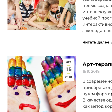
целью созда
интеллектуал
учебной про
интерактивно
законодателя
Читать далее
Окт
Арт-терап
15
15.10.2018
2018
В современно
приобретают 
путем формир
В качестве о
как метод ко