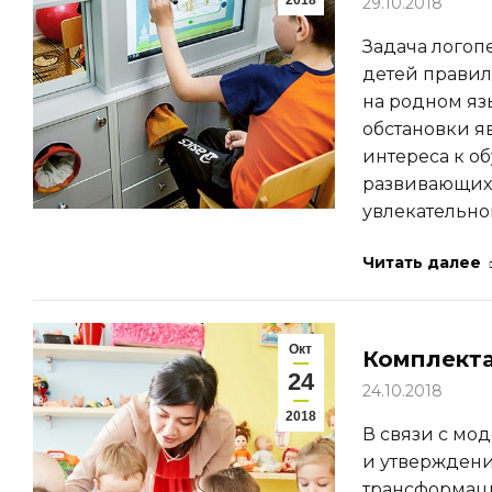
2018
29.10.2018
Задача логопе
детей правил
на родном яз
обстановки я
интереса к о
развивающих 
увлекательно
Читать далее
Окт
Комплекта
24
24.10.2018
2018
В связи с мо
и утверждени
трансформац