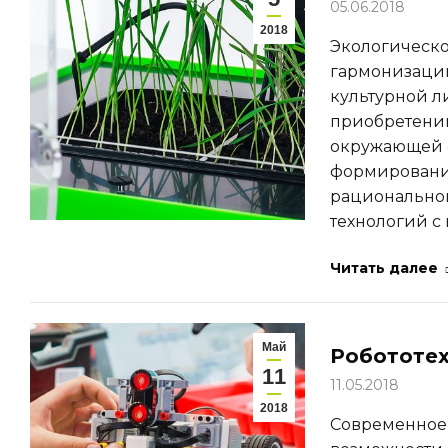
05.06.2018
2018
Экологическо
гармонизаци
культурной л
приобретению
окружающей с
формировании
рационально
технологий с
Читать далее
Май
Робототех
11
11.05.2018
2018
Современное 