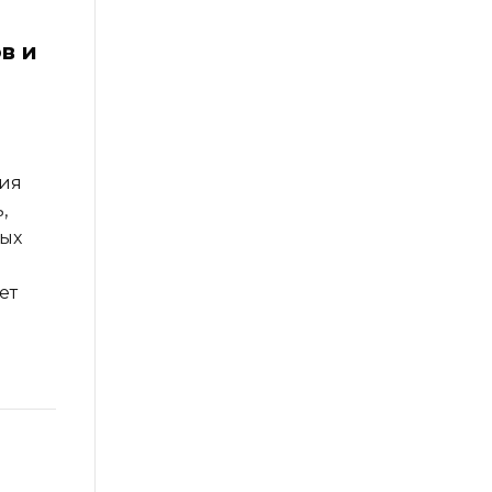
в и
пия
,
ных
ет