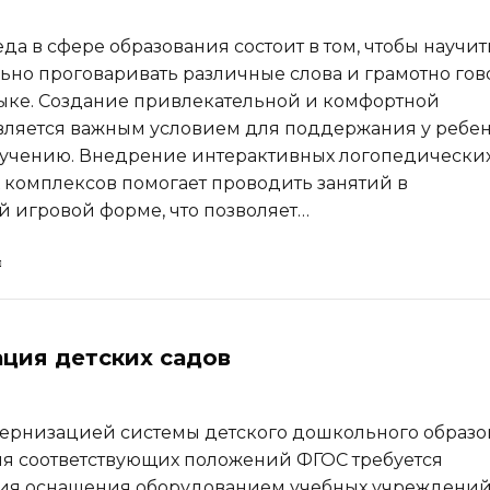
да в сфере образования состоит в том, чтобы научит
ьно проговаривать различные слова и грамотно гов
ыке. Создание привлекательной и комфортной
вляется важным условием для поддержания у ребе
бучению. Внедрение интерактивных логопедически
комплексов помогает проводить занятий в
й игровой форме, что позволяет…
ция детских садов
дернизацией системы детского дошкольного образ
я соответствующих положений ФГОС требуется
ия оснащения оборудованием учебных учреждений