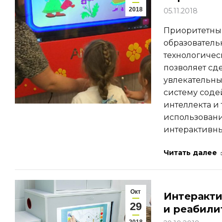
2018
05.11.2018
Приоритетны
образователь
технологичес
позволяет сд
увлекательны
систему сод
интеллекта и
использовани
интерактивны
Читать далее
Окт
Интеракти
29
и реабили