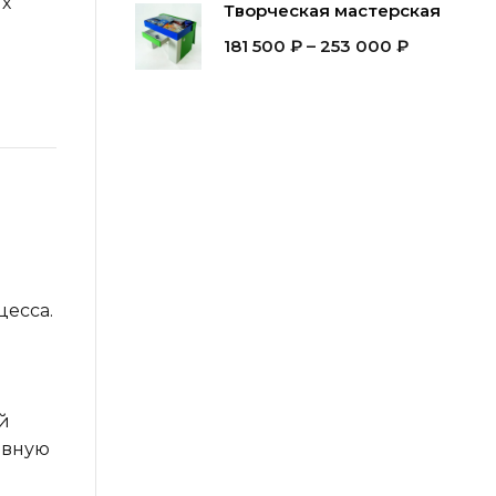
их
Творческая мастерская
181 500
₽
–
253 000
₽
есса.
й
ивную