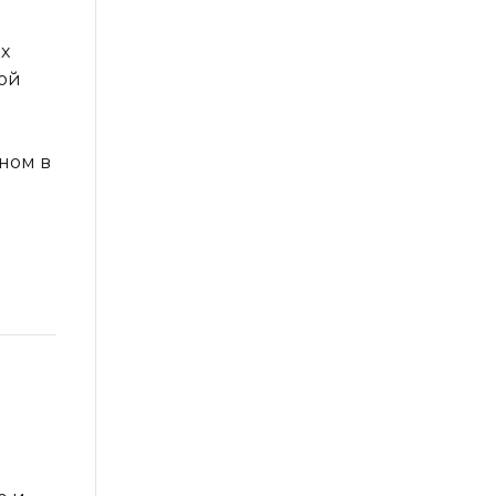
х
ой
ном в