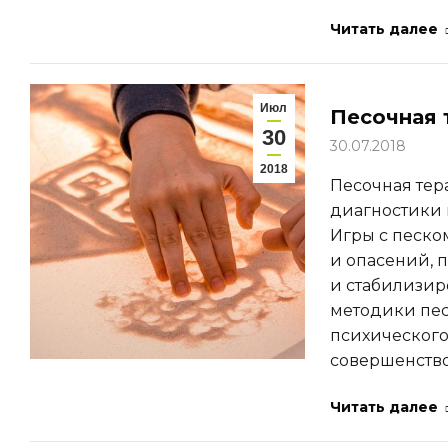
Читать далее
Июл
Песочная 
30
30.07.2018
2018
Песочная тер
диагностики
Игры с песко
и опасений, 
и стабилизир
методики пес
психического
совершенство
Читать далее