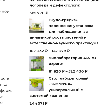
логопеда и дефектолога)
енной
385 770
₽
«Чудо-грядка»
переносная установка
для наблюдения за
динамикой роста растений и
естественно-научного практикума
107 332
₽
–
147 378
₽
Биолаборатория «ANRO
expert»
81 820
₽
–
522 430
₽
Стол лабораторный
ость
«Биология»
енка
универсальный с
сферы.
системой хранения
пия
ые
244 571
₽