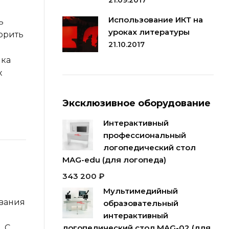
21.09.2017
Использование ИКТ на
ь
уроках литературы
орить
21.10.2017
нка
х
Эксклюзивное оборудование
Интерактивный
профессиональный
логопедический стол
MAG-edu (для логопеда)
343 200
₽
Мультимедийный
ования
образовательный
интерактивный
. С
логопедический стол MAG-02 (для