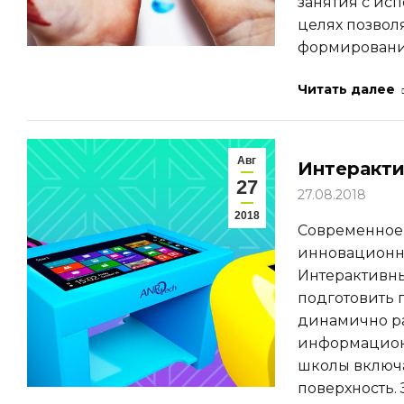
занятия с ис
целях позвол
формирование
Читать далее
Авг
Интеракти
27
27.08.2018
2018
Современное 
инновационны
Интерактивны
подготовить 
динамично ра
информационн
школы включа
поверхность.