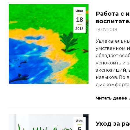
Июл
Работа с 
18
воспитате
2018
18.07.2018
Увлекательны
умственном и
обладает осо
успокоить и 
экспозиций, в
навыков. Во 
дискомфорта,
Читать далее
Июн
Уход за р
5