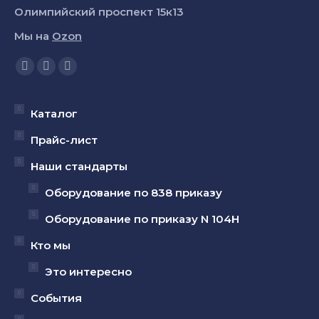
Олимпийский проспект 15к13
Мы на
Ozon
Ищите нас:
Страница
Страница
Страница
YouTube
Вконтакте
Telegram
открывается
открывается
открывается
Каталог
в
в
в
Прайс-лист
новом
новом
новом
Наши стандарты
окне
окне
окне
Оборудование по 838 приказу
Оборудование по приказу N 104Н
Кто мы
Это интересно
События