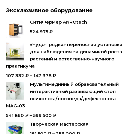
Эксклюзивное оборудование
СитиФермер ANROtech
524 975
₽
«Чудо-грядка» переносная установка
для наблюдения за динамикой роста
растений и естественно-научного
практикума
107 332
₽
–
147 378
₽
Мультимедийный образовательный
интерактивный развивающий стол
психолога/логопеда/дефектолога
MAG-03
541 860
₽
–
599 500
₽
Творческая мастерская
181 500
₽
–
253 000
₽