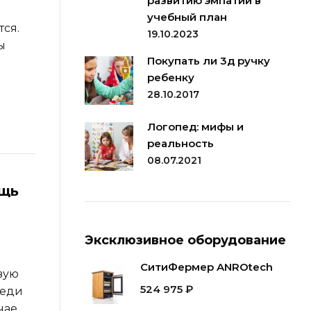
развитию эмпатии в
учебный план
ся.
19.10.2023
ы
Покупать ли 3д ручку
ребенку
28.10.2017
Логопед: мифы и
реальность
08.07.2021
ощь
Эксклюзивное оборудование
СитиФермер ANROtech
вую
524 975
₽
реди
чае