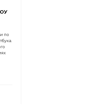
ДОУ
ли по
тбука.
ого
иях