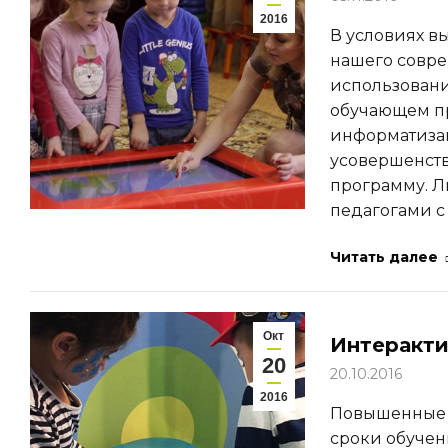
2016
В условиях 
нашего совре
использован
обучающем пр
информатизац
усовершенств
программу. Л
педагогами с
Читать далее
Окт
Интеракти
20
20.10.2016
2016
Повышенные 
сроки обучен