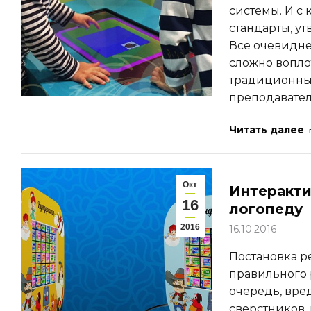
системы. И с
стандарты, у
Все очевидне
сложно вопло
традиционны
преподавате
Читать далее
Окт
Интеракти
16
логопеду
2016
16.10.2016
Постановка р
правильного р
очередь, вре
сверстников,