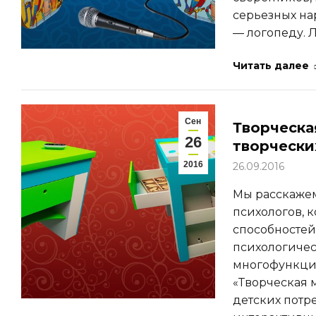
серьезных на
— логопеду. Л
Читать далее
Сен
Творческа
26
творчески
2016
26.09.2016
Мы расскажем
психологов, 
способностей
психологичес
многофункци
«Творческая 
детских пот