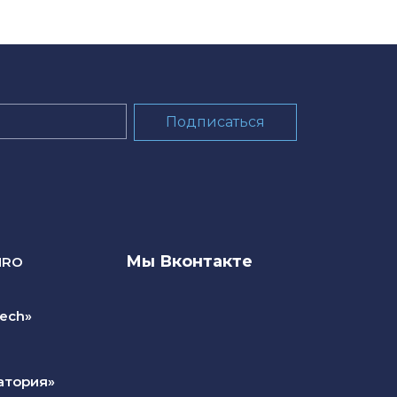
Мы Вконтакте
NRO
ech»
атория»