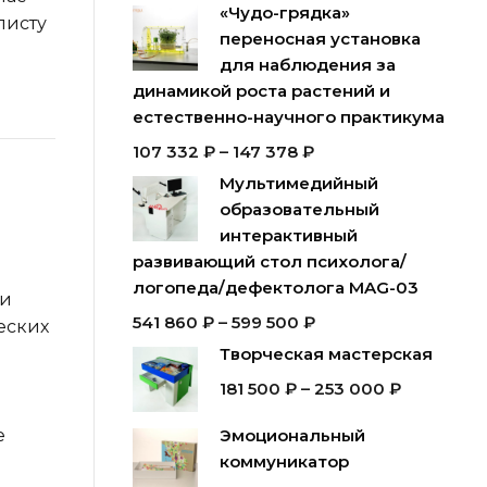
«Чудо-грядка»
листу
переносная установка
для наблюдения за
динамикой роста растений и
естественно-научного практикума
107 332
₽
–
147 378
₽
Мультимедийный
образовательный
интерактивный
развивающий стол психолога/
логопеда/дефектолога MAG-03
 и
541 860
₽
–
599 500
₽
еских
Творческая мастерская
181 500
₽
–
253 000
₽
е
Эмоциональный
коммуникатор