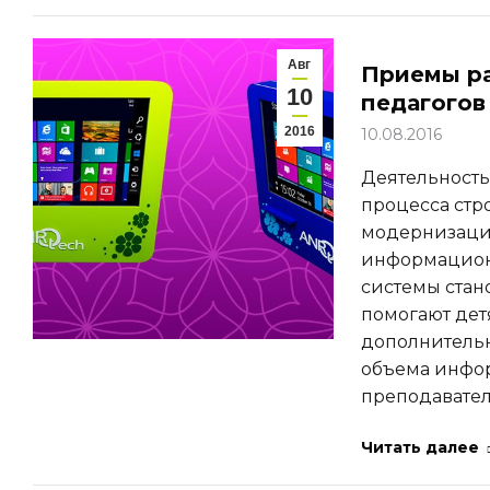
Авг
Приемы ра
10
педагогов
2016
10.08.2016
Деятельность
процесса стр
модернизаци
информацион
системы стан
помогают дет
дополнительн
объема инфо
преподавате
Читать далее