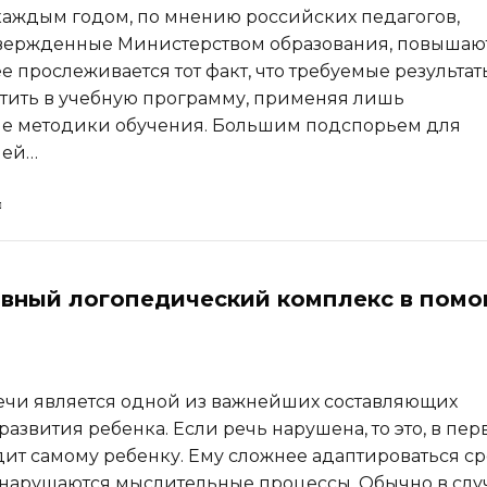
 каждым годом, по мнению российских педагогов,
твержденные Министерством образования, повышают
е прослеживается тот факт, что требуемые результат
тить в учебную программу, применяя лишь
е методики обучения. Большим подспорьем для
лей…
вный логопедический комплекс в пом
ечи является одной из важнейших составляющих
азвития ребенка. Если речь нарушена, то это, в пер
дит самому ребенку. Ему сложнее адаптироваться с
 нарушаются мыслительные процессы. Обычно в слу