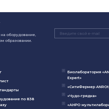
у
на оборудование,
м образовании.
г
Биолаборатория «A
Expert»
лист
«СитиФермер ANROt
тандарты
«Чудо-грядка»
удование по 838
азу
«АНРО мультилабор