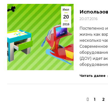
Июл
Использов
20
20.07.2016
2016
Постепенно и
жизнь как взр
несколько ча
Современное 
оборудования
(ДОУ) идет а
оборудовани
Читать далее
1
2