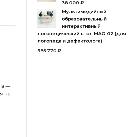
38 000
₽
Мультимедийный
образовательный
интерактивный
логопедический стол MAG-02 (для
логопеда и дефектолога)
385 770
₽
тв —
я не