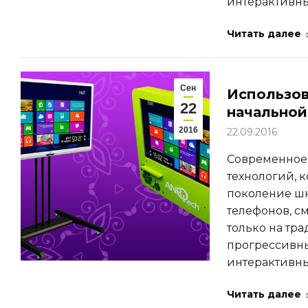
интерактивн
Читать далее
Сен
Использов
22
начальной
2016
22.09.2016
Современное
технологий, 
поколение шк
телефонов, с
только на тр
прогрессивны
интерактивны
Читать далее