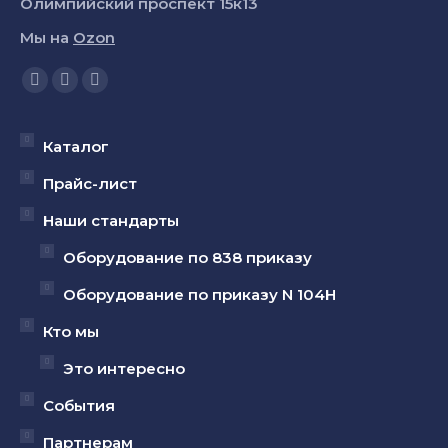
Олимпийский проспект 15к13
Мы на
Ozon
Ищите нас:
Страница
Страница
Страница
YouTube
Вконтакте
Telegram
открывается
открывается
открывается
Каталог
в
в
в
Прайс-лист
новом
новом
новом
Наши стандарты
окне
окне
окне
Оборудование по 838 приказу
Оборудование по приказу N 104Н
Кто мы
Это интересно
События
Партнерам