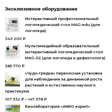
Эксклюзивное оборудование
Интерактивный профессиональный
логопедический стол MAG-edu (для
логопеда)
343 200
₽
Мультимедийный образовательный
интерактивный логопедический стол
MAG-02 (для логопеда и дефектолога)
385 770
₽
«Чудо-грядка» переносная установка
для наблюдения за динамикой роста
растений и естественно-научного
практикума
107 332
₽
–
147 378
₽
Биолаборатория «ANRO expert»