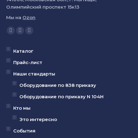
Олимпийский проспект 15к13
Мы на
Ozon
Ищите нас:
Страница
Страница
Страница
YouTube
Вконтакте
Telegram
открывается
открывается
открывается
Каталог
в
в
в
Прайс-лист
новом
новом
новом
Наши стандарты
окне
окне
окне
Оборудование по 838 приказу
Оборудование по приказу N 104Н
Кто мы
Это интересно
События