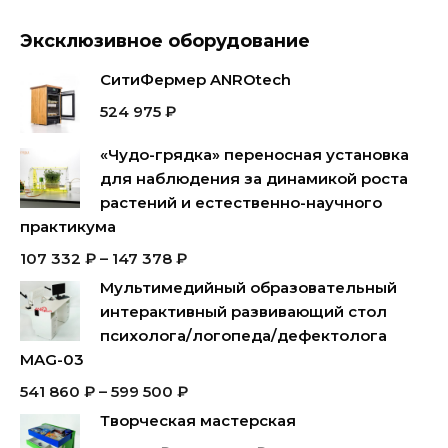
Эксклюзивное оборудование
СитиФермер ANROtech
524 975
₽
«Чудо-грядка» переносная установка
для наблюдения за динамикой роста
растений и естественно-научного
практикума
107 332
₽
–
147 378
₽
Мультимедийный образовательный
интерактивный развивающий стол
психолога/логопеда/дефектолога
MAG-03
541 860
₽
–
599 500
₽
Творческая мастерская