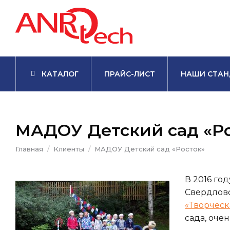
КАТАЛОГ
ПРАЙС-ЛИСТ
НАШИ СТАН
МАДОУ Детский сад «Р
Вы здесь:
Главная
Клиенты
МАДОУ Детский сад «Росток»
В 2016 го
Свердловс
«Творческ
сада, оче