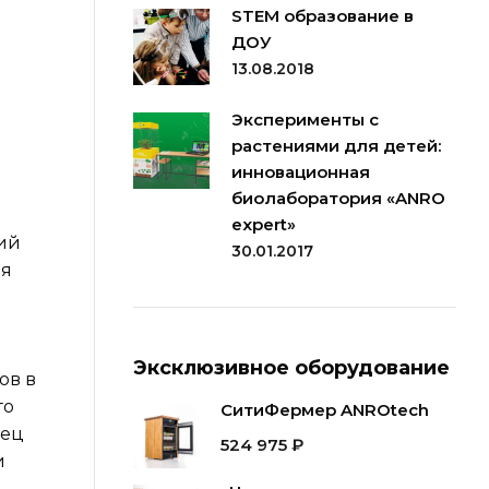
STEM образование в
ДОУ
13.08.2018
Эксперименты с
растениями для детей:
инновационная
биолаборатория «ANRO
expert»
ий
30.01.2017
ая
Эксклюзивное оборудование
ов в
го
СитиФермер ANROtech
рец
524 975
₽
и