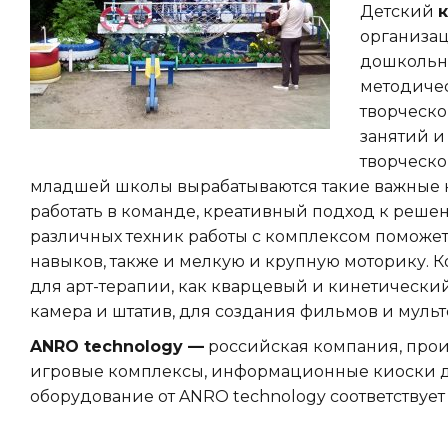
Детский
организац
дошкольн
методичес
творческо
занятий и
творческо
младшей школы вырабатываются такие важные н
работать в команде, креативный подход к реше
различных техник работы с комплексом поможе
навыков, также и мелкую и крупную моторику. 
для арт-терапии, как кварцевый и кинетический
камера и штатив, для создания фильмов и муль
ANRO technology —
российская компания, прои
игровые комплексы, информационные киоски для
оборудование от ANRO technology соответствует