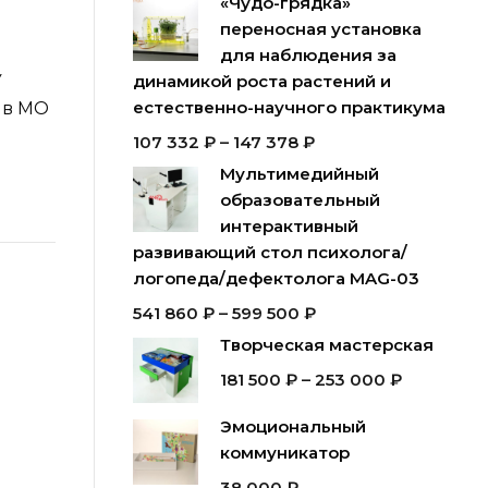
«Чудо-грядка»
переносная установка
для наблюдения за
У
динамикой роста растений и
естественно-научного практикума
 в МО
107 332
₽
–
147 378
₽
Мультимедийный
образовательный
интерактивный
развивающий стол психолога/
логопеда/дефектолога MAG-03
541 860
₽
–
599 500
₽
Творческая мастерская
181 500
₽
–
253 000
₽
Эмоциональный
коммуникатор
38 000
₽