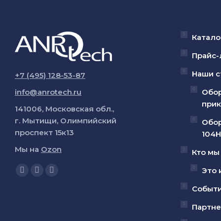
Катало
Прайс-
Наши с
+7 (495) 128-53-87
info@anrotech.ru
Обор
прик
141006, Московская обл.,
г. Мытищи, Олимпийский
Обор
проспект 15к13
104Н
Мы на
Ozon
Кто мы
Ищите нас:
Это 
Страница
Страница
Страница
YouTube
Вконтакте
Telegram
Событ
открывается
открывается
открывается
Партн
в
в
в