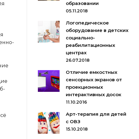
образовании
ля
05.11.2018
Логопедическое
оборудование в детских
ия
социально-
енно-
реабилитационных
центрах
26.07.2018
ние
Отличие емкостных
сенсорных экранов от
щие
проекционных
б-
интерактивных досок
11.10.2016
Арт-терапия для детей
Всё
с ОВЗ
15.10.2018