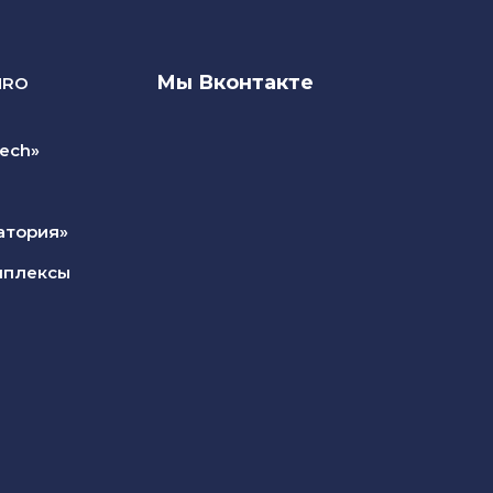
Мы Вконтакте
NRO
ech»
атория»
мплексы