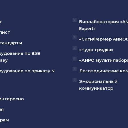
г
Биолаборатория «A
Expert»
лист
«СитиФермер ANROt
тандарты
«Чудо-грядка»
удование по 838
азу
«АНРО мультилабор
удование по приказу N
Логопедические ко
Эмоциональный
коммуникатор
интересно
ия
ерам