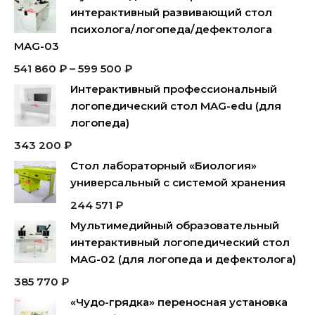
интерактивный развивающий стол
психолога/логопеда/дефектолога
MAG-03
541 860
₽
–
599 500
₽
Интерактивный профессиональный
логопедический стол MAG-edu (для
логопеда)
343 200
₽
Стол лабораторный «Биология»
универсальный с системой хранения
244 571
₽
Мультимедийный образовательный
интерактивный логопедический стол
MAG-02 (для логопеда и дефектолога)
385 770
₽
«Чудо-грядка» переносная установка