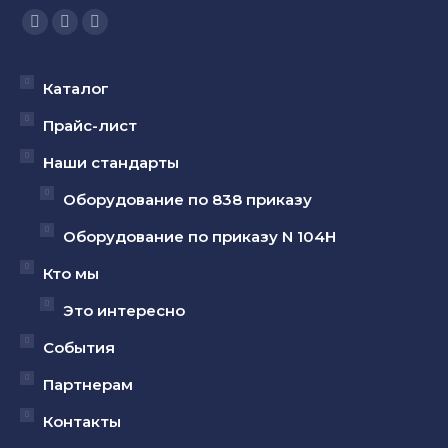
Ищите нас:
Страница
Страница
Страница
YouTube
Вконтакте
Telegram
открывается
открывается
открывается
Каталог
в
в
в
Прайс-лист
новом
новом
новом
Наши стандарты
окне
окне
окне
Оборудование по 838 приказу
Оборудование по приказу N 104Н
Кто мы
Это интересно
События
Партнерам
Контакты