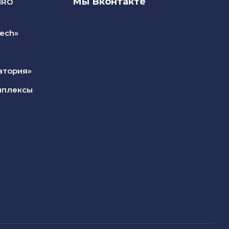
Мы Вконтакте
NRO
ech»
атория»
мплексы