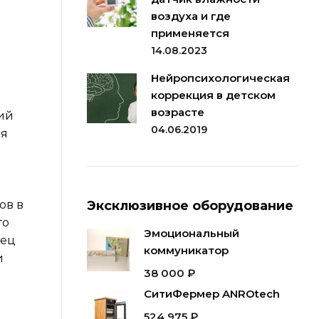
воздуха и где
применяется
14.08.2023
Нейропсихологическая
коррекция в детском
возрасте
ий
04.06.2019
ая
ов в
Эксклюзивное оборудование
го
Эмоциональный
рец
коммуникатор
и
38 000
₽
СитиФермер ANROtech
524 975
₽