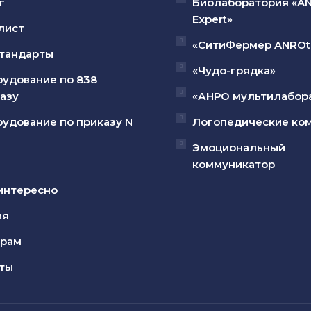
г
Биолаборатория «A
Expert»
лист
«СитиФермер ANROt
тандарты
«Чудо-грядка»
удование по 838
азу
«АНРО мультилабор
удование по приказу N
Логопедические ко
Эмоциональный
коммуникатор
интересно
ия
ерам
ты