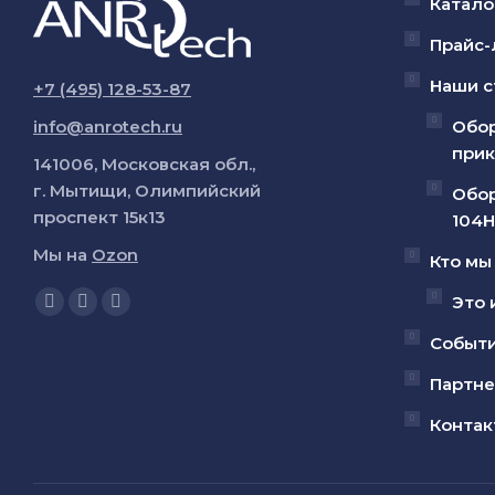
Катало
Прайс-
Наши с
+7 (495) 128-53-87
info@anrotech.ru
Обор
прик
141006, Московская обл.,
г. Мытищи, Олимпийский
Обор
проспект 15к13
104Н
Мы на
Ozon
Кто мы
Ищите нас:
Это 
Страница
Страница
Страница
YouTube
Вконтакте
Telegram
Событ
открывается
открывается
открывается
Партн
в
в
в
Контак
новом
новом
новом
окне
окне
окне