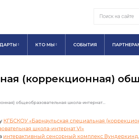
ДАРТЫ
КТО МЫ
СОБЫТИЯ
ПАРТНЕРА
ная (коррекционная) об
ионная) общеобразовательная школа-интернат…
ду
КГБСКОУ «Барнаульская специальная (коррекцио
овательная школа-интернат VI»
а
интерактивный сенсорный комплекс Вундеркинд