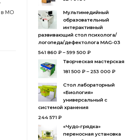
У
 в МО
Мультимедийный
образовательный
интерактивный
развивающий стол психолога/
логопеда/дефектолога MAG-03
541 860
₽
–
599 500
₽
Творческая мастерская
181 500
₽
–
253 000
₽
Стол лабораторный
«Биология»
универсальный с
системой хранения
244 571
₽
«Чудо-грядка»
переносная установка