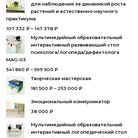
для наблюдения за динамикой роста
растений и естественно-научного
практикума
107 332
₽
–
147 378
₽
Мультимедийный образовательный
интерактивный развивающий стол
психолога/логопеда/дефектолога
MAG-03
541 860
₽
–
599 500
₽
Творческая мастерская
181 500
₽
–
253 000
₽
Эмоциональный коммуникатор
38 000
₽
Мультимедийный образовательный
интерактивный логопедический стол