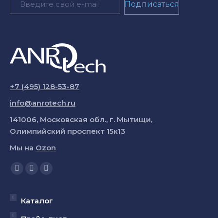
+7 (495) 128-53-87
info@anrotech.ru
141006, Московская обл., г. Мытищи,
Олимпийский проспект 15к13
Мы на
Ozon
Ищите нас:
Страница
Страница
Страница
YouTube
Вконтакте
Telegram
открывается
открывается
открывается
Каталог
в
в
в