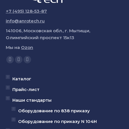
+7 (495) 128-53-87
info@anrotech.ru
141006, Московская обл., г. Мытищи,
Олимпийский проспект 15к13
Мы на
Ozon
Ищите нас:
Страница
Страница
Страница
YouTube
Вконтакте
Telegram
открывается
открывается
открывается
Каталог
в
в
в
Прайс-лист
новом
новом
новом
Наши стандарты
окне
окне
окне
Оборудование по 838 приказу
Оборудование по приказу N 104Н