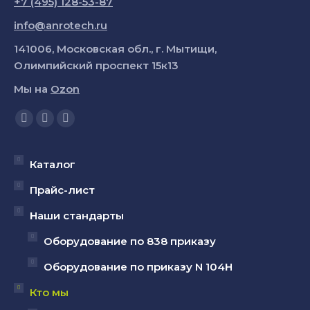
+7 (495) 128-53-87
info@anrotech.ru
141006, Московская обл., г. Мытищи,
Олимпийский проспект 15к13
Мы на
Ozon
Ищите нас:
Страница
Страница
Страница
YouTube
Вконтакте
Telegram
открывается
открывается
открывается
Каталог
в
в
в
Прайс-лист
новом
новом
новом
Наши стандарты
окне
окне
окне
Оборудование по 838 приказу
Оборудование по приказу N 104Н
Кто мы