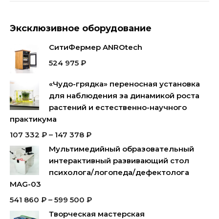
Эксклюзивное оборудование
СитиФермер ANROtech
524 975
₽
«Чудо-грядка» переносная установка
для наблюдения за динамикой роста
растений и естественно-научного
практикума
107 332
₽
–
147 378
₽
Мультимедийный образовательный
интерактивный развивающий стол
психолога/логопеда/дефектолога
MAG-03
541 860
₽
–
599 500
₽
Творческая мастерская