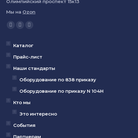
Олимпийский проспект 15к13
Мы на
Ozon
Ищите нас:
Страница
Страница
Страница
YouTube
Вконтакте
Telegram
открывается
открывается
открывается
Каталог
в
в
в
Прайс-лист
новом
новом
новом
Наши стандарты
окне
окне
окне
Оборудование по 838 приказу
Оборудование по приказу N 104Н
Кто мы
Это интересно
События
Партнерам