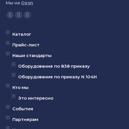
Мы на
Ozon
Ищите нас:
Страница
Страница
Страница
YouTube
Вконтакте
Telegram
открывается
открывается
открывается
Каталог
в
в
в
Прайс-лист
новом
новом
новом
Наши стандарты
окне
окне
окне
Оборудование по 838 приказу
Оборудование по приказу N 104Н
Кто мы
Это интересно
События
Партнерам