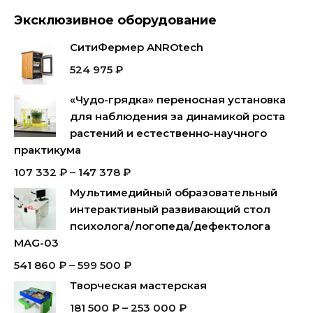
Эксклюзивное оборудование
СитиФермер ANROtech
524 975
₽
«Чудо-грядка» переносная установка
для наблюдения за динамикой роста
растений и естественно-научного
практикума
107 332
₽
–
147 378
₽
Мультимедийный образовательный
интерактивный развивающий стол
психолога/логопеда/дефектолога
MAG-03
541 860
₽
–
599 500
₽
Творческая мастерская
181 500
₽
–
253 000
₽