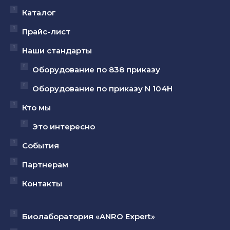
открывается
открывается
открывается
Каталог
в
в
в
Прайс-лист
новом
новом
новом
Наши стандарты
окне
окне
окне
Оборудование по 838 приказу
Оборудование по приказу N 104Н
Кто мы
Это интересно
События
Партнерам
Контакты
Биолаборатория «ANRO Expert»