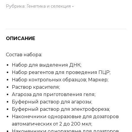
Рубрика:
Генетика и селекция
детям
«Состав
злаков
в
хлебной
ОПИСАНИЕ
продукции»
Состав набора:
Набор для выделения ДНК;
Набор реагентов для проведения ПЦР;
Набор контрольных образцов; Маркер;
Раствор красителя;
Агароза для приготовления геля;
Буферный раствор для агарозы;
Буферный раствор для электрофореза;
Наконечники одноразовые для дозаторов
автоматических от 2 до 200 мкл;
Наконечники одноразовые для дозаторов