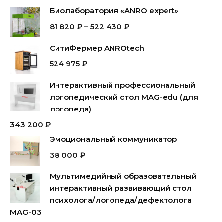
Биолаборатория «ANRO expert»
81 820
₽
–
522 430
₽
СитиФермер ANROtech
524 975
₽
Интерактивный профессиональный
логопедический стол MAG-edu (для
логопеда)
343 200
₽
Эмоциональный коммуникатор
38 000
₽
Мультимедийный образовательный
интерактивный развивающий стол
психолога/логопеда/дефектолога
MAG-03