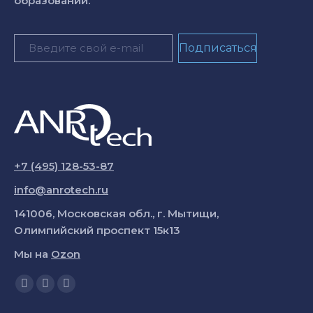
образовании.
+7 (495) 128-53-87
info@anrotech.ru
141006, Московская обл., г. Мытищи,
Олимпийский проспект 15к13
Мы на
Ozon
Ищите нас:
Страница
Страница
Страница
YouTube
Вконтакте
Telegram