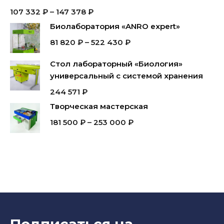
107 332
₽
–
147 378
₽
Биолаборатория «ANRO expert»
81 820
₽
–
522 430
₽
Стол лабораторный «Биология»
универсальный с системой хранения
244 571
₽
Творческая мастерская
181 500
₽
–
253 000
₽