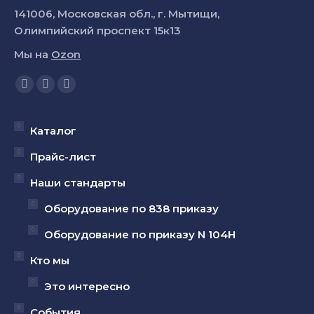
141006, Московская обл., г. Мытищи,
Олимпийский проспект 15к13
Мы на
Ozon
Ищите нас:
Страница
Страница
Страница
YouTube
Вконтакте
Telegram
открывается
открывается
открывается
Каталог
в
в
в
Прайс-лист
новом
новом
новом
Наши стандарты
окне
окне
окне
Оборудование по 838 приказу
Оборудование по приказу N 104Н
Кто мы
Это интересно
События