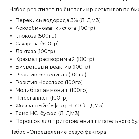
Набор реактивов по биологиир реактивов по б
Перекись водорода 3% (Л; ДМ3)
Аскорбиновая кислота (100гр)
Глюкоза (500гр)
Сахароза (500гр)
Лактоза (100гр)
Крахмал растворимый (100гр)
Биуретовый реактив (100гр)
Реактив Бенедикта (100гр)
Реактив Несслера (100гр)
Молибдат аммония (100гр)
Пирогаллол (100гр)
Фосфатный буфер pH 7.0 (Л; ДМ3)
Трис-HCl буфер (Л; ДМ3)
Порошок для приготовления питательного бул
Набор «Определение резус-фактора»