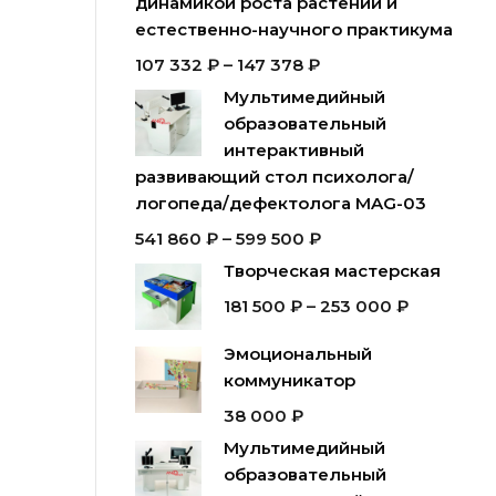
динамикой роста растений и
естественно-научного практикума
107 332
₽
–
147 378
₽
Мультимедийный
образовательный
интерактивный
развивающий стол психолога/
логопеда/дефектолога MAG-03
541 860
₽
–
599 500
₽
Творческая мастерская
181 500
₽
–
253 000
₽
Эмоциональный
коммуникатор
38 000
₽
Мультимедийный
образовательный