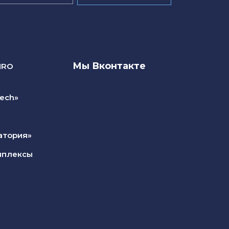
Мы Вконтакте
NRO
ech»
атория»
мплексы