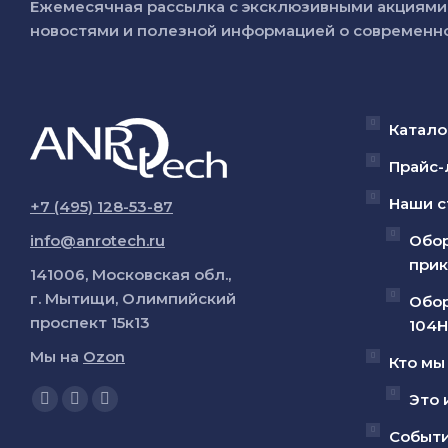
Ежемесячная рассылка с эксклюзивными акциями 
новостями и полезной информацией о современно
Катало
Прайс-
Наши с
+7 (495) 128-53-87
info@anrotech.ru
Обор
прик
141006, Московская обл.,
г. Мытищи, Олимпийский
Обор
проспект 15к13
104Н
Мы на
Ozon
Кто мы
Ищите нас:
Это 
Страница
Страница
Страница
YouTube
Вконтакте
Telegram
Событ