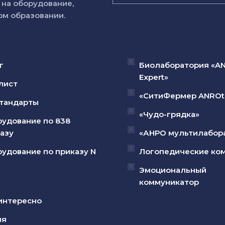
на оборудование,
м образовании.
г
Биолаборатория «A
Expert»
лист
«СитиФермер ANROt
тандарты
«Чудо-грядка»
удование по 838
азу
«АНРО мультилабор
удование по приказу N
Логопедические ко
Эмоциональный
коммуникатор
интересно
ия