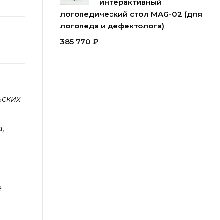
интерактивный
логопедический стол MAG-02 (для
логопеда и дефектолога)
385 770
₽
ьских
,
е