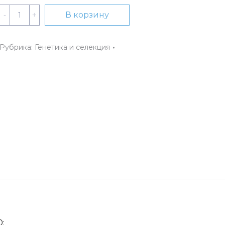
Количество
В корзину
Комплект
расходных
Рубрика:
Генетика и селекция
материалов
для
геномного
редактирования
и
инженерных
биологических
систем
;