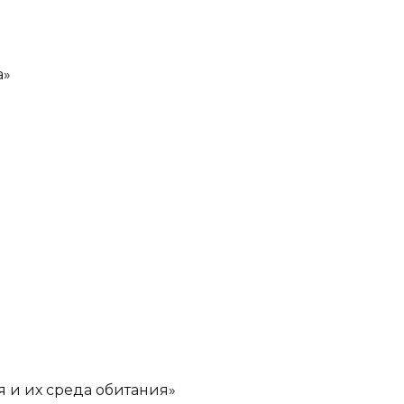
а»
 и их среда обитания»