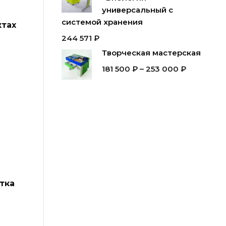
универсальный с
системой хранения
ктах
244 571
₽
Творческая мастерская
181 500
₽
–
253 000
₽
тка