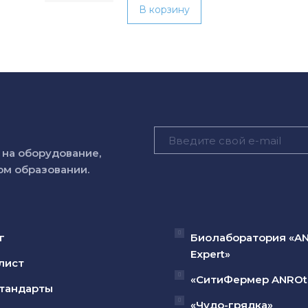
В корзину
на оборудование,
м образовании.
г
Биолаборатория «A
Expert»
лист
«СитиФермер ANROt
тандарты
«Чудо-грядка»