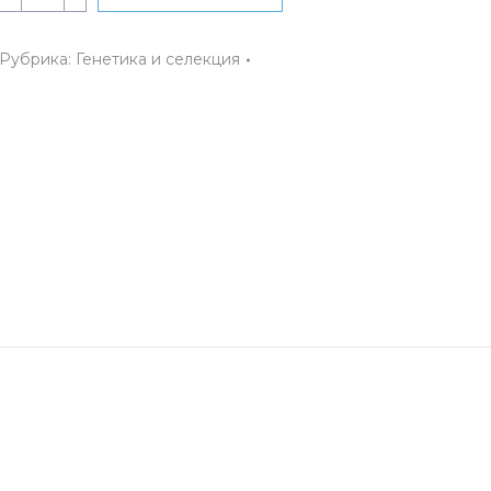
Набор
АНРО-
Рубрика:
Генетика и селекция
детям
«Клетки
человека»