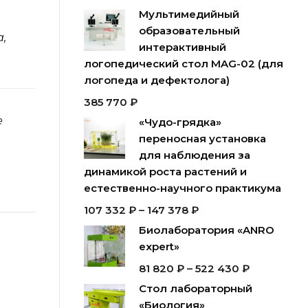
Мультимедийный
образовательный
,
интерактивный
логопедический стол MAG-02 (для
логопеда и дефектолога)
385 770
₽
е
«Чудо-грядка»
переносная установка
для наблюдения за
динамикой роста растений и
естественно-научного практикума
107 332
₽
–
147 378
₽
Биолаборатория «ANRO
expert»
81 820
₽
–
522 430
₽
Стол лабораторный
«Биология»