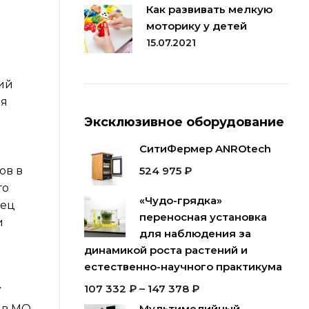
Как развивать мелкую
моторику у детей
15.07.2021
ий
ая
Эксклюзивное оборудование
СитиФермер ANROtech
ов в
524 975
₽
го
«Чудо-грядка»
рец
переносная установка
и
для наблюдения за
динамикой роста растений и
естественно-научного практикума
107 332
₽
–
147 378
₽
У
 в МО
Мультимедийный