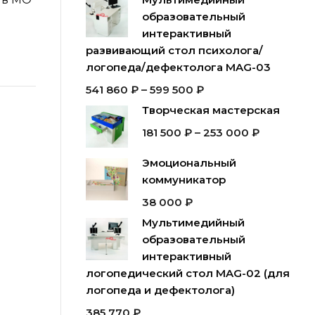
образовательный
интерактивный
развивающий стол психолога/
логопеда/дефектолога MAG-03
541 860
₽
–
599 500
₽
Творческая мастерская
181 500
₽
–
253 000
₽
Эмоциональный
коммуникатор
38 000
₽
Мультимедийный
образовательный
интерактивный
логопедический стол MAG-02 (для
логопеда и дефектолога)
385 770
₽