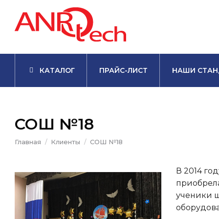
КАТАЛОГ
ПРАЙС-ЛИСТ
НАШИ СТАН
СОШ №18
Вы здесь:
Главная
Клиенты
СОШ №18
В 2014 го
приобрела
ученики ш
оборудова