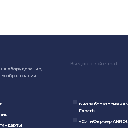
на оборудование,
м образовании.
г
Биолаборатория «A
Expert»
лист
«СитиФермер ANROt
тандарты