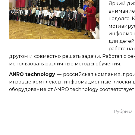
Яркий диз
внимание 
надолго. 
мотивируе
информаци
для дете
работе на
другом и совместно решать задачи. Работая с с
использовать различные методы обучения.
ANRO technology
—
российская компания, прои
игровые комплексы, информационные киоски для
оборудование от ANRO technology соответствует
Рубрика: