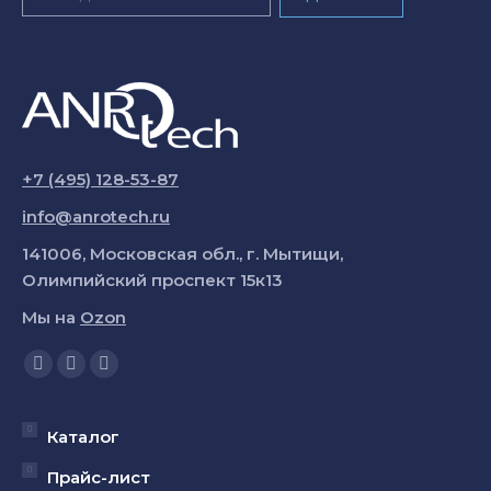
+7 (495) 128-53-87
info@anrotech.ru
141006, Московская обл., г. Мытищи,
Олимпийский проспект 15к13
Мы на
Ozon
Ищите нас:
Страница
Страница
Страница
YouTube
Вконтакте
Telegram
открывается
открывается
открывается
Каталог
в
в
в
Прайс-лист
новом
новом
новом