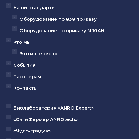
Наши стандарты
окне
окне
окне
Оборудование по 838 приказу
Оборудование по приказу N 104Н
Кто мы
Это интересно
События
Партнерам
Контакты
Биолаборатория «ANRO Expert»
«СитиФермер ANROtech»
«Чудо-грядка»