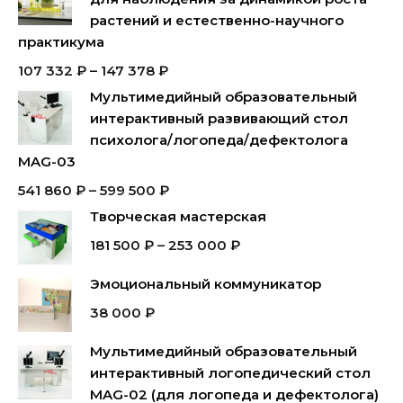
растений и естественно-научного
практикума
107 332
₽
–
147 378
₽
Мультимедийный образовательный
интерактивный развивающий стол
психолога/логопеда/дефектолога
MAG-03
541 860
₽
–
599 500
₽
Творческая мастерская
181 500
₽
–
253 000
₽
Эмоциональный коммуникатор
38 000
₽
Мультимедийный образовательный
интерактивный логопедический стол
MAG-02 (для логопеда и дефектолога)