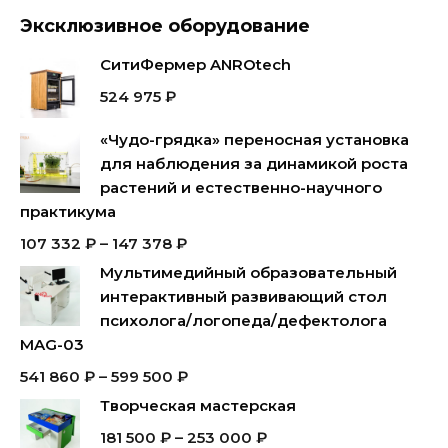
Эксклюзивное оборудование
СитиФермер ANROtech
524 975
₽
«Чудо-грядка» переносная установка
для наблюдения за динамикой роста
растений и естественно-научного
практикума
107 332
₽
–
147 378
₽
Мультимедийный образовательный
интерактивный развивающий стол
психолога/логопеда/дефектолога
MAG-03
541 860
₽
–
599 500
₽
Творческая мастерская
181 500
₽
–
253 000
₽