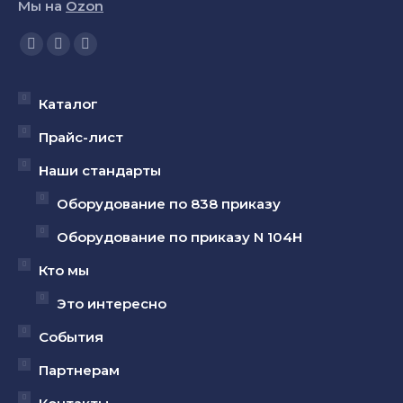
Мы на
Ozon
Ищите нас:
Страница
Страница
Страница
YouTube
Вконтакте
Telegram
открывается
открывается
открывается
Каталог
в
в
в
Прайс-лист
новом
новом
новом
Наши стандарты
окне
окне
окне
Оборудование по 838 приказу
Оборудование по приказу N 104Н
Кто мы
Это интересно
События
Партнерам