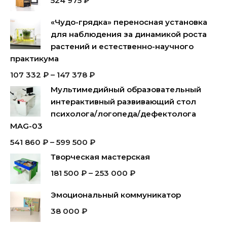
524 975
₽
«Чудо-грядка» переносная установка
для наблюдения за динамикой роста
растений и естественно-научного
практикума
107 332
₽
–
147 378
₽
Мультимедийный образовательный
интерактивный развивающий стол
психолога/логопеда/дефектолога
MAG-03
541 860
₽
–
599 500
₽
Творческая мастерская
181 500
₽
–
253 000
₽
Эмоциональный коммуникатор
38 000
₽