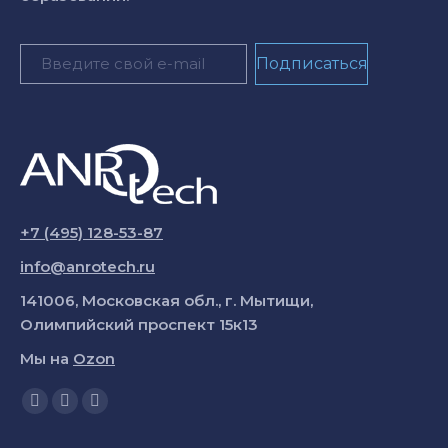
+7 (495) 128-53-87
info@anrotech.ru
141006, Московская обл., г. Мытищи,
Олимпийский проспект 15к13
Мы на
Ozon
Ищите нас:
Страница
Страница
Страница
YouTube
Вконтакте
Telegram