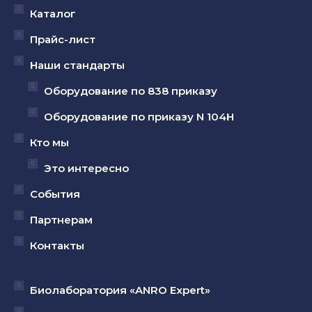
открывается
открывается
открывается
Каталог
в
в
в
Прайс-лист
новом
новом
новом
Наши стандарты
окне
окне
окне
Оборудование по 838 приказу
Оборудование по приказу N 104Н
Кто мы
Это интересно
События
Партнерам
Контакты
Биолаборатория «ANRO Expert»