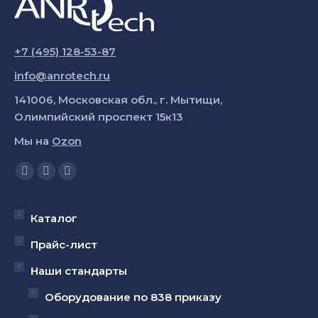
+7 (495) 128-53-87
info@anrotech.ru
141006, Московская обл., г. Мытищи,
Олимпийский проспект 15к13
Мы на
Ozon
Ищите нас:
Страница
Страница
Страница
YouTube
Вконтакте
Telegram
открывается
открывается
открывается
Каталог
в
в
в
Прайс-лист
новом
новом
новом
Наши стандарты
окне
окне
окне
Оборудование по 838 приказу