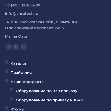
+7 (495) 128-53-87
info@anrotech.ru
141006, Московская обл., г. Мытищи,
Олимпийский проспект 15к13
Мы на
Ozon
Ищите нас:
Страница
Страница
Страница
YouTube
Вконтакте
Telegram
открывается
открывается
открывается
Каталог
в
в
в
Прайс-лист
новом
новом
новом
Наши стандарты
окне
окне
окне
Оборудование по 838 приказу
Оборудование по приказу N 104Н
Кто мы